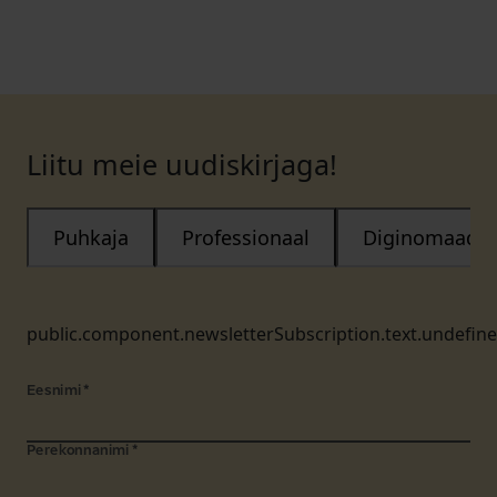
Liitu meie uudiskirjaga!
Puhkaja
Professionaal
Diginomaad
public.component.newsletterSubscription.text.undefin
Eesnimi
*
Perekonnanimi
*