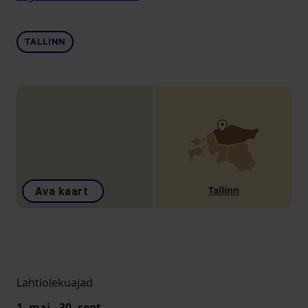
TALLINN
Tallinn
Ava kaart
Lahtiolekuajad
1. mai - 30. sept