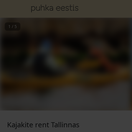
1
/
5
Kajakite rent Tallinnas