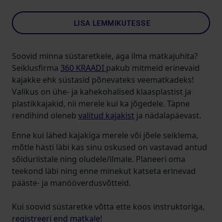
LISA LEMMIKUTESSE
Soovid minna süstaretkele, aga ilma matkajuhita?
Seiklusfirma
360 KRAADI
pakub mitmeid erinevaid
kajakke ehk süstasid põnevateks veematkadeks!
Valikus on ühe- ja kahekohalised klaasplastist ja
plastikkajakid, nii merele kui ka jõgedele. Täpne
rendihind oleneb
valitud kajakist
ja nädalapäevast.
Enne kui lähed kajakiga merele või jõele seiklema,
mõtle hästi läbi kas sinu oskused on vastavad antud
sõiduriistale ning oludele/ilmale. Planeeri oma
teekond läbi ning enne minekut katseta erinevad
pääste- ja manööverdusvõtteid.
Kui soovid süstaretke võtta ette koos instruktoriga,
registreeri end matkale
!