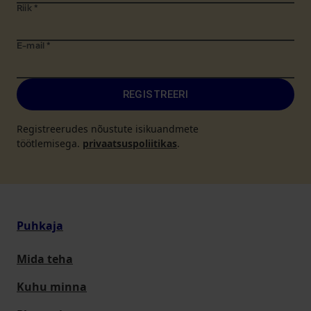
Riik
*
E-mail
*
REGISTREERI
Registreerudes nõustute isikuandmete
töötlemisega.
privaatsuspoliitikas
.
Puhkaja
Mida teha
Kuhu minna