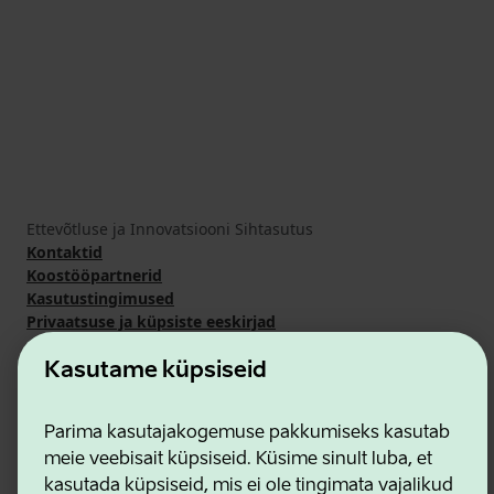
Ettevõtluse ja Innovatsiooni Sihtasutus
Kontaktid
Koostööpartnerid
Kasutustingimused
Privaatsuse ja küpsiste eeskirjad
Kasutame küpsiseid
Parima kasutajakogemuse pakkumiseks kasutab
meie veebisait küpsiseid. Küsime sinult luba, et
kasutada küpsiseid, mis ei ole tingimata vajalikud