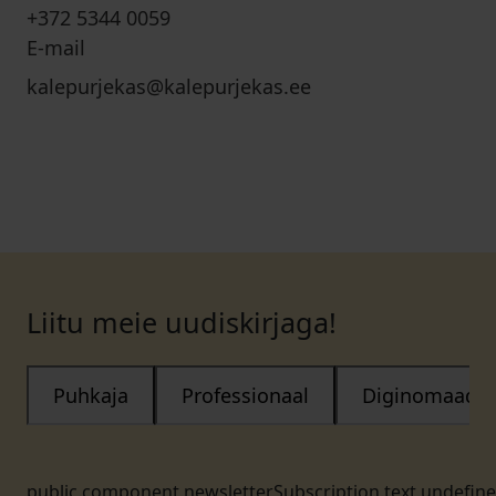
+372 5344 0059
E-mail
kalepurjekas@kalepurjekas.ee
Liitu meie uudiskirjaga!
Puhkaja
Professionaal
Diginomaad
public.component.newsletterSubscription.text.undefin