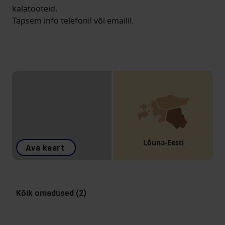
kalatooteid.
Täpsem info telefonil või emailil.
Lõuna-Eesti
Ava kaart
Kõik omadused (2)