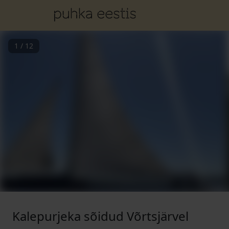
1
/
12
Kalepurjeka sõidud Võrtsjärvel