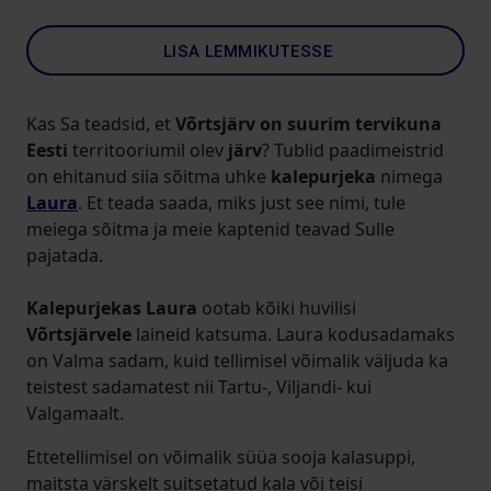
LISA LEMMIKUTESSE
Kas Sa teadsid, et
Võrtsjärv on suurim tervikuna
Eesti
territooriumil olev
järv
? Tublid paadimeistrid
on ehitanud siia sõitma uhke
kalepurjeka
nimega
Laura
. Et teada saada, miks just see nimi, tule
meiega sõitma ja meie kaptenid teavad Sulle
pajatada.
Kalepurjekas Laura
ootab kõiki huvilisi
Võrtsjärvele
laineid katsuma. Laura kodusadamaks
on Valma sadam, kuid tellimisel võimalik väljuda ka
teistest sadamatest nii Tartu-, Viljandi- kui
Valgamaalt.
Ettetellimisel on võimalik süüa sooja kalasuppi,
maitsta värskelt suitsetatud kala või teisi