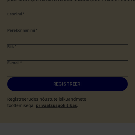
Eesnimi
*
Perekonnanimi
*
Riik
*
E-mail
*
REGISTREERI
Registreerudes nõustute isikuandmete
töötlemisega.
privaatsuspoliitikas
.