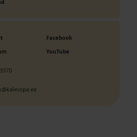
nd
t
Facebook
ram
YouTube
 3370
k@kalevspa.ee