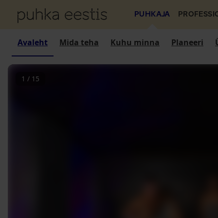
PUHKAJA
PROFESSI
Avaleht
Mida teha
Kuhu minna
Planeeri
1
/
15