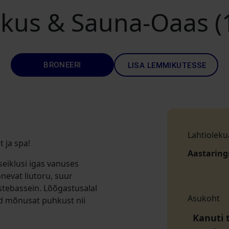
kus & Sauna-Oaas (
BRONEERI
LISA LEMMIKUTESSE
Lahtioleku
 ja spa!
Aastaring
eiklusi igas vanuses
õnevat liutoru, suur
stebassein. Lõõgastusalal
Asukoht
ad mõnusat puhkust nii
Kanuti t