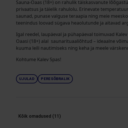
Sauna-Oaas (18+) on rahulik täiskasvanute lõõgastu
privaatsus ja täielik rahulolu. Erinevate temperatuu
saunad, punase valguse teraapia ning meie meesk
teenindus loovad sügava heaolutunde ja aitavad arg
Igal reedel, laupäeval ja pühapäeval toimuvad Kale
Oaasi (18+) alal saunarituaaliõhtud – ideaalne või
kuuma leili nautimiseks ning keha ja meele värske
Kohtume Kalev Spas!
UJULAD
PERESÕBRALIK
Kõik omadused (11)