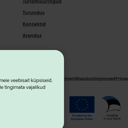
Turismiuuringud
Turundus
Kontaktid
Arendus
i Sihtasutus
Kontaktid
Koostööpartnerid
Kasutustingimused
Privaa
ie veebisait küpsiseid.
le tingimata vajalikud