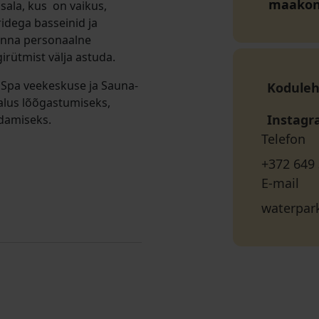
maako
sala, kus on vaikus,
ridega basseinid ja
onna personaalne
irütmist välja astuda.
v Spa veekeskuse ja Sauna-
Koduleh
malus lõõgastumiseks,
Instag
ndamiseks.
Telefon
+372 649
E-mail
waterpar