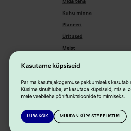
Mida teha
Kuhu minna
Planeeri
Üritused
Meist
Kasutame küpsiseid
Ettevõtluse ja Innovatsioon
Parima kasutajakogemuse pakkumiseks kasutab me
Küsime sinult luba, et kasutada küpsiseid, mis ei o
meie veebilehe põhifunktsioonide toimimiseks.
LUBA KÕIK
MUUDAN KÜPSISTE EELISTUSI