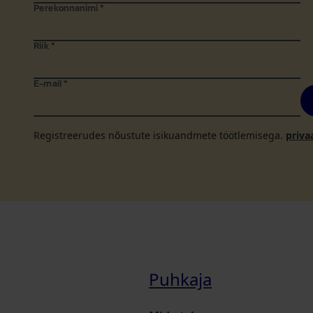
Perekonnanimi
*
Riik
*
E-mail
*
Registreerudes nõustute isikuandmete töötlemisega.
priva
Puhkaja