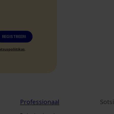
REGISTREERI
atsuspoliitikas
.
Professionaal
Sots