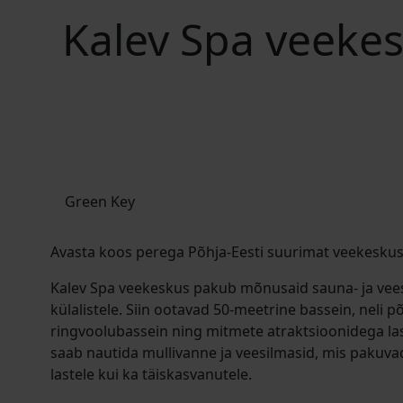
Kalev Spa veekes
Green Key
Avasta koos perega Põhja-Eesti suurimat veekeskust
Kalev Spa veekeskus pakub mõnusaid sauna- ja vees
külalistele. Siin ootavad 50-meetrine bassein, neli p
ringvoolubassein ning mitmete atraktsioonidega la
saab nautida mullivanne ja veesilmasid, mis pakuv
lastele kui ka täiskasvanutele.