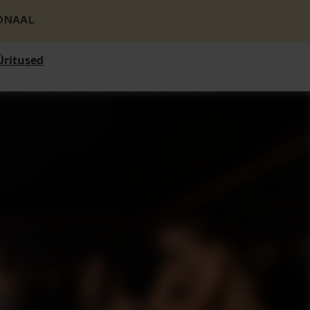
ONAAL
Üritused