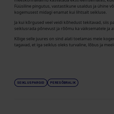
meeskonnavaimu kasvatada ekstreemsemates, kuid t
Füüsiline pingutus, vastastikune usaldus ja ühine v
kogemusest midagi enamat kui lihtsalt seikluse.
Ja kui kõrgused veel veidi kõhedust tekitavad, siis
seiklusrada põnevust ja rõõmu ka väiksematele ja a
Kõige selle juures on sind alati toetamas meie koge
tagavad, et iga seiklus oleks turvaline, lõbus ja meel
SEIKLUSPARGID
PERESÕBRALIK