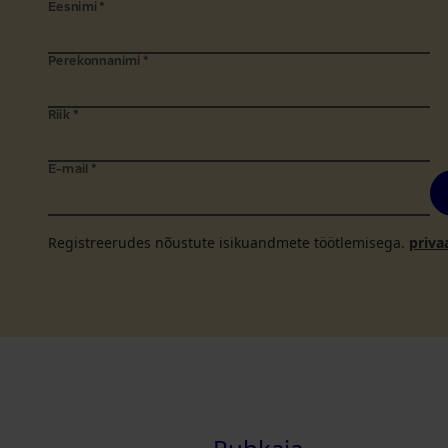
Eesnimi
*
Perekonnanimi
*
Riik
*
E-mail
*
Registreerudes nõustute isikuandmete töötlemisega.
priva