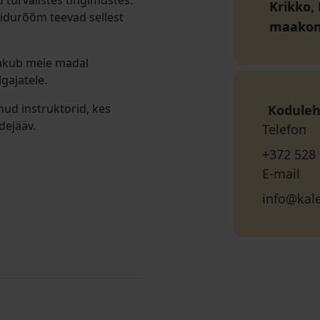
urvalistes tingimustes.
Krikko,
õidurõõm teevad sellest
maako
 pakub meie madal
lgajatele.
nud instruktorid, kes
Koduleh
dejääv.
Telefon
+372 528
E-mail
info@kal