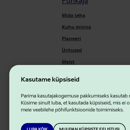
Puhkaja
Mida teha
Kuhu minna
Planeeri
Üritused
Meist
Kasutame küpsiseid
Ettevõtluse ja Innovatsioon
Parima kasutajakogemuse pakkumiseks kasutab me
Küsime sinult luba, et kasutada küpsiseid, mis ei o
meie veebilehe põhifunktsioonide toimimiseks.
LUBA KÕIK
MUUDAN KÜPSISTE EELISTUSI