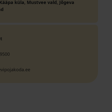
 Kääpa küla, Mustvee vald, Jõgeva
nd
t
 9500
evipojakoda.ee