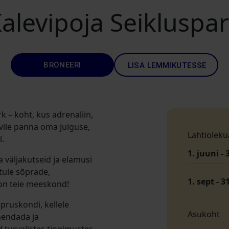
alevipoja Seikluspa
BRONEERI
LISA LEMMIKUTESSE
k – koht, kus adrenaliin,
ile panna oma julguse,
Lahtioleku
l.
1. juuni - 
väljakutseid ja elamusi
 tule sõprade,
1. sept - 3
 on teie meeskond!
pruskondi, kellele
Asukoht
hendada ja