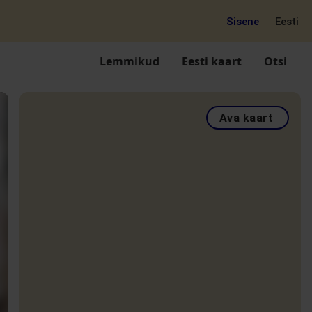
Sisene
Eesti
Lemmikud
Eesti kaart
Otsi
Ava kaart