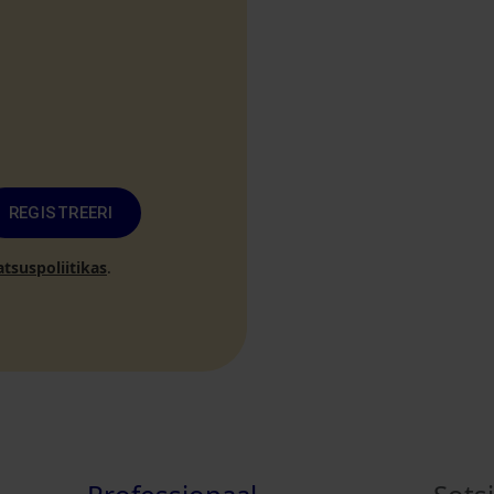
REGISTREERI
atsuspoliitikas
.