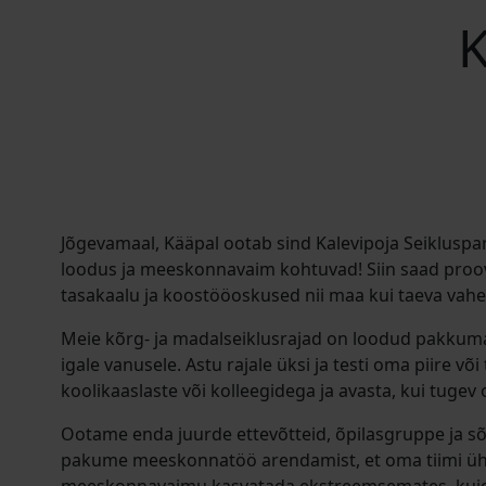
K
Jõgevamaal, Kääpal ootab sind Kalevipoja Seikluspar
loodus ja meeskonnavaim kohtuvad! Siin saad proov
tasakaalu ja koostööoskused nii maa kui taeva vahe
Meie kõrg- ja madalseiklusrajad on loodud pakkuma 
igale vanusele. Astu rajale üksi ja testi oma piire või
koolikaaslaste või kolleegidega ja avasta, kui tugev
Ootame enda juurde ettevõtteid, õpilasgruppe ja sõ
pakume meeskonnatöö arendamist, et oma tiimi ü