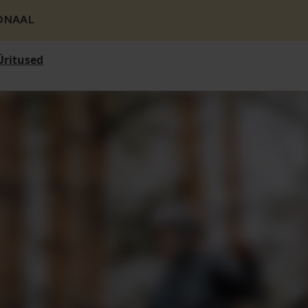
ONAAL
Üritused