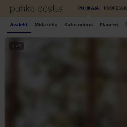
PUHKAJA
PROFESSI
Avaleht
Mida teha
Kuhu minna
Planeeri
1
/
6