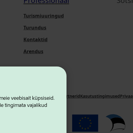
Professionaal
Sots
Turismiuuringud
Turundus
Kontaktid
Arendus
i Sihtasutus
Kontaktid
Koostööpartnerid
Kasutustingimused
Privaa
ie veebisait küpsiseid.
le tingimata vajalikud