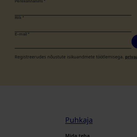
Perekonnanimi
*
Riik
*
E-mail
*
Registreerudes nõustute isikuandmete töötlemisega.
priva
Puhkaja
Mida teha