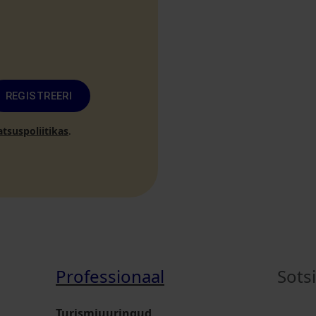
REGISTREERI
atsuspoliitikas
.
Professionaal
Sots
Turismiuuringud