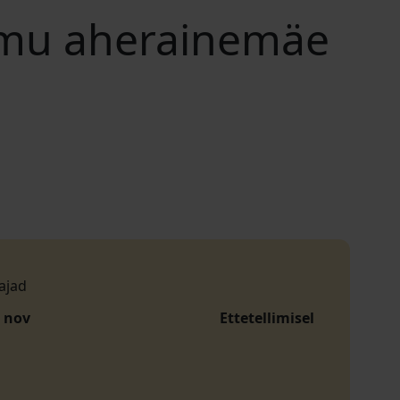
ummu aherainemäe
ajad
. nov
Ettetellimisel