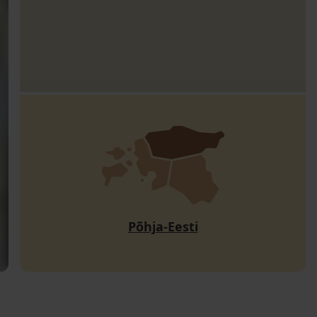
Põhja-Eesti