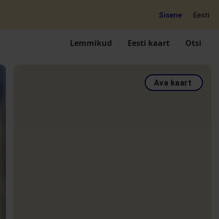
Sisene
Eesti
Lemmikud
Eesti kaart
Otsi
Ava kaart