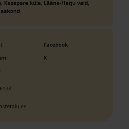
, Kasepere küla, Lääne-Harju vald,
maakond
t
Facebook
ram
X
e
 6138
astetalu.ee