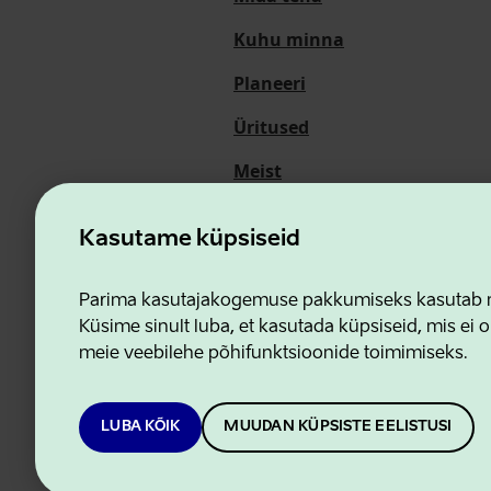
Kuhu minna
Planeeri
Üritused
Meist
Kasutame küpsiseid
Ettevõtluse ja Innovatsioon
Parima kasutajakogemuse pakkumiseks kasutab me
Küsime sinult luba, et kasutada küpsiseid, mis ei o
meie veebilehe põhifunktsioonide toimimiseks.
LUBA KÕIK
MUUDAN KÜPSISTE EELISTUSI