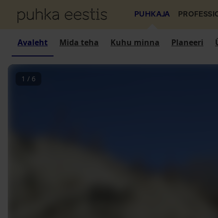
PUHKAJA
PROFESSI
Avaleht
Mida teha
Kuhu minna
Planeeri
1
/
6