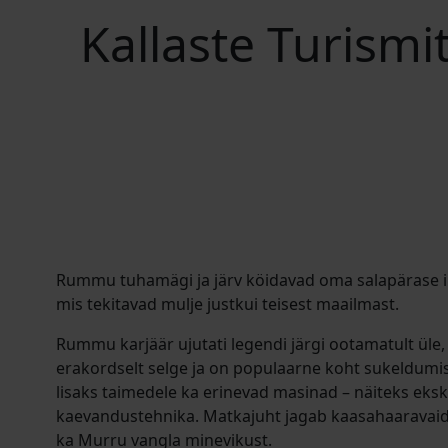
Kallaste Turism
Rummu tuhamägi ja järv köidavad oma salapärase il
mis tekitavad mulje justkui teisest maailmast.
Rummu karjäär ujutati legendi järgi ootamatult üle,
erakordselt selge ja on populaarne koht sukeldumis
lisaks taimedele ka erinevad masinad – näiteks eks
kaevandustehnika. Matkajuht jagab kaasahaaravaid l
ka Murru vangla minevikust.