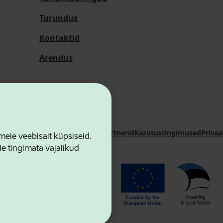
Turundus
Kontaktid
Arendus
i Sihtasutus
Kontaktid
Koostööpartnerid
Kasutustingimused
Privaa
ie veebisait küpsiseid.
le tingimata vajalikud