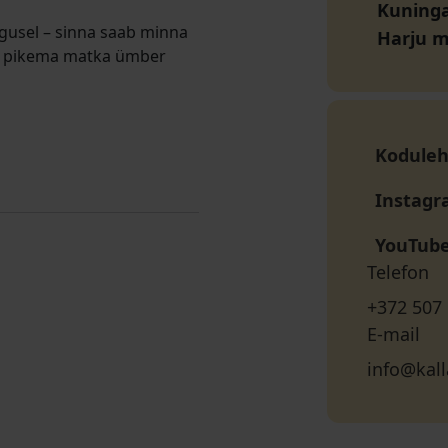
Kuninga
gusel – sinna saab minna
Harju 
 ka pikema matka ümber
Koduleh
Instag
YouTub
Telefon
+372 507
E-mail
info@kall