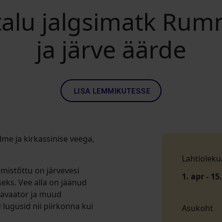
italu jalgsimatk R
ja järve äärde
LISA LEMMIKUTESSE
me ja kirkassinise veega,
Lahtioleku
 mistõttu on järvevesi
1. apr - 15
eks. Vee alla on jäänud
kavaator ja muud
ugusid nii piirkonna kui
Asukoht