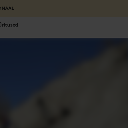
ONAAL
Üritused