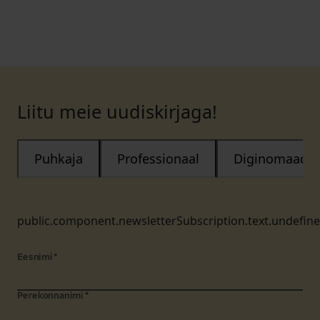
Liitu meie uudiskirjaga!
Puhkaja
Professionaal
Diginomaad
public.component.newsletterSubscription.text.undefin
Eesnimi
*
Perekonnanimi
*