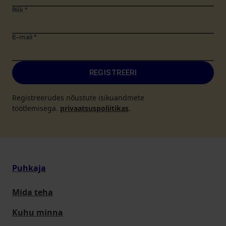
Riik
*
E-mail
*
REGISTREERI
Registreerudes nõustute isikuandmete
töötlemisega.
privaatsuspoliitikas
.
Puhkaja
Mida teha
Kuhu minna