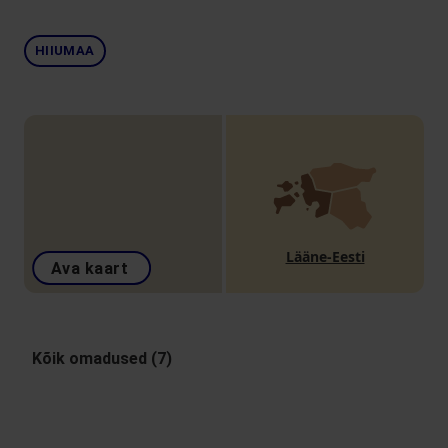
HIIUMAA
Lääne-Eesti
Ava kaart
Kõik omadused (7)