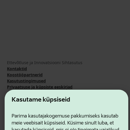
Ettevõtluse ja Innovatsiooni Sihtasutus
Kontaktid
Koostööpartnerid
Kasutustingimused
Privaatsuse ja küpsiste eeskirjad
Kasutame küpsiseid
Parima kasutajakogemuse pakkumiseks kasutab
meie veebisait küpsiseid. Küsime sinult luba, et