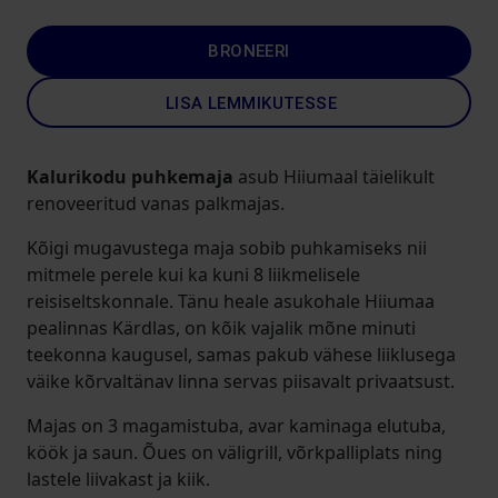
BRONEERI
LISA LEMMIKUTESSE
Kalurikodu puhkemaja
asub Hiiumaal täielikult
renoveeritud vanas palkmajas.
Kõigi mugavustega maja sobib puhkamiseks nii
mitmele perele kui ka kuni 8 liikmelisele
reisiseltskonnale. Tänu heale asukohale Hiiumaa
pealinnas Kärdlas, on kõik vajalik mõne minuti
teekonna kaugusel, samas pakub vähese liiklusega
väike kõrvaltänav linna servas piisavalt privaatsust.
Majas on 3 magamistuba, avar kaminaga elutuba,
köök ja saun. Õues on väligrill, võrkpalliplats ning
lastele liivakast ja kiik.