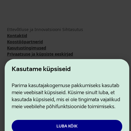
Ettevõtluse ja Innovatsiooni Sihtasutus
Kontaktid
Koostööpartnerid
Kasutustingimused
Privaatsuse ja küpsiste eeskirjad
Kasutame küpsiseid
Parima kasutajakogemuse pakkumiseks kasutab
meie veebisait küpsiseid. Küsime sinult luba, et
kasutada küpsiseid, mis ei ole tingimata vajalikud
meie veebilehe põhifunktsioonide toimimiseks.
LUBA KÕIK