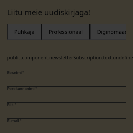
Liitu meie uudiskirjaga!
Puhkaja
Professionaal
Diginomaad
public.component.newsletterSubscription.text.undefin
Eesnimi
*
Perekonnanimi
*
Riik
*
E-mail
*