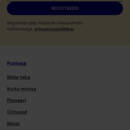
REGISTREERI
Registreerudes nõustute isikuandmete
töötlemisega.
privaatsuspoliitikas
.
Puhkaja
Mida teha
Kuhu minna
Planeeri
Üritused
Meist