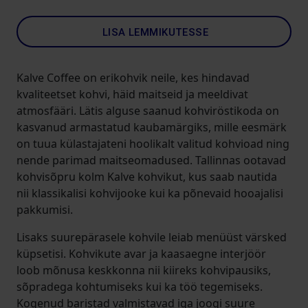
LISA LEMMIKUTESSE
Kalve Coffee on erikohvik neile, kes hindavad
kvaliteetset kohvi, häid maitseid ja meeldivat
atmosfääri. Lätis alguse saanud kohviröstikoda on
kasvanud armastatud kaubamärgiks, mille eesmärk
on tuua külastajateni hoolikalt valitud kohvioad ning
nende parimad maitseomadused. Tallinnas ootavad
kohvisõpru kolm Kalve kohvikut, kus saab nautida
nii klassikalisi kohvijooke kui ka põnevaid hooajalisi
pakkumisi.
Lisaks suurepärasele kohvile leiab menüüst värsked
küpsetisi. Kohvikute avar ja kaasaegne interjöör
loob mõnusa keskkonna nii kiireks kohvipausiks,
sõpradega kohtumiseks kui ka töö tegemiseks.
Kogenud baristad valmistavad iga joogi suure