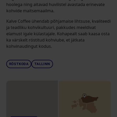
hoolega ning aitavad huvilistel avastada erinevate
kohvide maitsemaailma.
Kalve Coffee ühendab põhjamaise lihtsuse, kvaliteedi
ja teadliku kohvikultuuri, pakkudes meeldivat
elamust igale külastajale. Kohapealt saab kaasa osta
ka värskelt röstitud kohviube, et jätkata
kohvinaudingut kodus.
RÖSTKODA
TALLINN