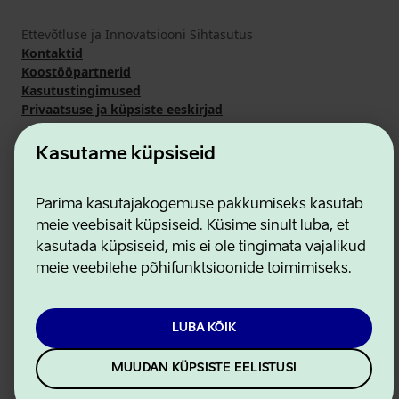
Ettevõtluse ja Innovatsiooni Sihtasutus
Kontaktid
Koostööpartnerid
Kasutustingimused
Privaatsuse ja küpsiste eeskirjad
Kasutame küpsiseid
Parima kasutajakogemuse pakkumiseks kasutab
meie veebisait küpsiseid. Küsime sinult luba, et
kasutada küpsiseid, mis ei ole tingimata vajalikud
meie veebilehe põhifunktsioonide toimimiseks.
LUBA KÕIK
MUUDAN KÜPSISTE EELISTUSI