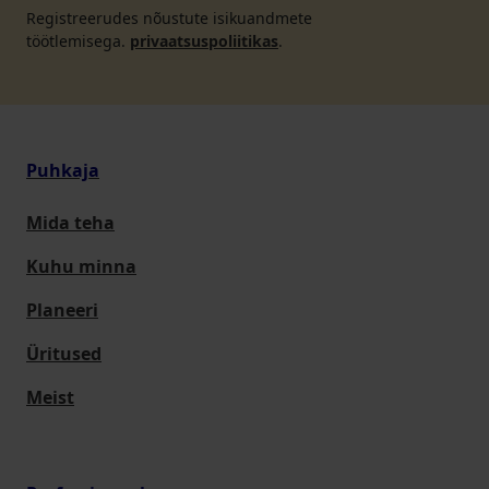
Registreerudes nõustute isikuandmete
töötlemisega.
privaatsuspoliitikas
.
Puhkaja
Mida teha
Kuhu minna
Planeeri
Üritused
Meist