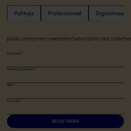
Puhkaja
Professionaal
Diginomaad
public.component.newsletterSubscription.text.undefin
Eesnimi
*
Perekonnanimi
*
Riik
*
E-mail
*
REGISTREERI