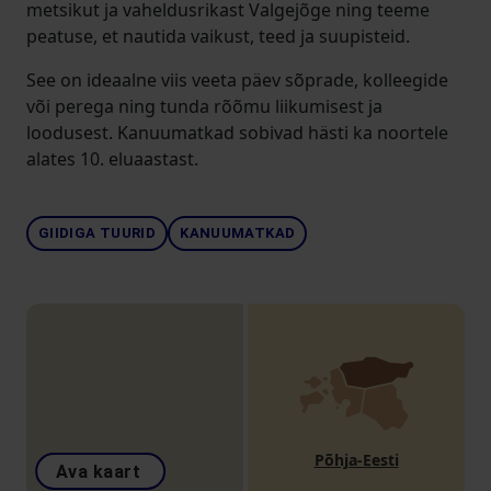
metsikut ja vaheldusrikast Valgejõge ning teeme
peatuse, et nautida vaikust, teed ja suupisteid.
See on ideaalne viis veeta päev sõprade, kolleegide
või perega ning tunda rõõmu liikumisest ja
loodusest. Kanuumatkad sobivad hästi ka noortele
alates 10. eluaastast.
GIIDIGA TUURID
KANUUMATKAD
Põhja-Eesti
Ava kaart