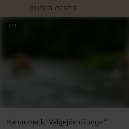
1
/
7
Kanuumatk "Valgejõe džungel"