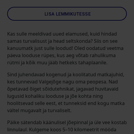
LISA LEMMIKUTESSE
Kas sulle meeldivad uued elamused, kuid hindad
samas turvalisust ja head seltskonda? Siis on see
kanuumatk just sulle loodud! Oled oodatud veetma
päeva looduse rüpes, kus aeg võtab rahulikuma
rütmi ja kõik muu jääb hetkeks tahaplaanile.
Sind juhendavad kogenud ja koolitatud matkajuhid,
kes tunnevad Valgejõge nagu oma peopesa. Nad
õpetavad õiget sõidutehnikat, jagavad huvitavaid
lugusid kohaliku looduse ja jõe kohta ning
hoolitsevad selle eest, et tunneksid end kogu matka
vältel mugavalt ja turvaliselt.
Päike sätendab käänulisel jõepinnal ja üle vee kostab
linnulaul. Kulgeme koos 5–10 kilomeetrit mööda