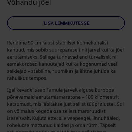
Võhandu jõel
LISA LEMMIKUTESSE
Rendime 90 cm laiust stabiilset kolmekohalist
kanuud, mis sobib suurepäraselt nii järvel kui ka jõel
aerutamiseks. Sellega tunnevad end turvaliselt nii
esmakordsed kanuutajad kui ka kogenumad veel
seiklejad – stabiilne, ruumikas ja lihtne juhtida ka
rahulikus tempos.
Igal kevadel saab Tamula järvelt alguse Euroopa
põnevamaid aerutamismaratone – 100 kilomeetrit
katsumust, mis läbitakse just sellist tüüpi alustel. Sul
on võimalus kogeda osa sellest marsruudist
iseseisvalt. Kujuta ette: sile veepeegel, linnuhääled,
rohelusse mattunud kaldad ja oma rütm. Täpselt