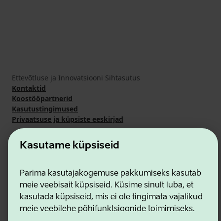
Ettevõtluse ja Innovatsiooni Sihtasutus
Kontaktid
Koostööpartnerid
Kasutustingimused
Privaatsuse ja küpsiste eeskirjad
Kasutame küpsiseid
Parima kasutajakogemuse pakkumiseks kasutab
meie veebisait küpsiseid. Küsime sinult luba, et
kasutada küpsiseid, mis ei ole tingimata vajalikud
meie veebilehe põhifunktsioonide toimimiseks.