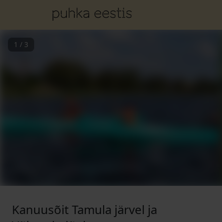
1
/
3
Kanuusõit Tamula järvel ja