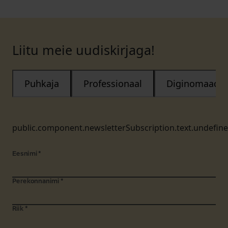
Liitu meie uudiskirjaga!
Puhkaja
Professionaal
Diginomaad
public.component.newsletterSubscription.text.undefin
Eesnimi
*
Perekonnanimi
*
Riik
*