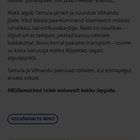
selline “puhkepäev, mis jääb meelde” elamus.
Matk algab Tamula järvelt ja suundub Võhandu
jõele. Võid läbida paarkümmend kilomeetrit mööda
rahulikku, kärestikuvaba jõge. Rada on nauditav –
liigud omas tempos, peatad kanuu vaiksele
kaldakohal. Soovi korral pakume transporti – toome
su koos kanuuga matka lõppedes tagasi
alguspunkti.
Tamula ja Võhandu pakuvad rohkem, kui esmapilgul
arvata oskad.
NB!Jõematkad tuleb eelnevalt kokku leppida.
VEESÕIDUKITE RENT