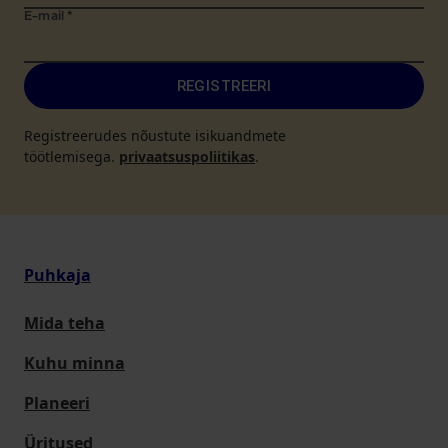
E-mail
*
REGISTREERI
Registreerudes nõustute isikuandmete
töötlemisega.
privaatsuspoliitikas
.
Puhkaja
Mida teha
Kuhu minna
Planeeri
Üritused