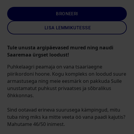
BRONEERI
LISA LEMMIKUTESSE
Tule unusta argipäevased mured ning naudi
Saaremaa ürgset loodust!
Puhkelaagri peamaja on vana tsaariaegne
piirikordoni hoone. Kogu kompleks on loodud suure
armastusega ning meie eesmärk on pakkuda Sulle
unustamatut puhkust privaatses ja sõbralikus
õhkkonnas.
Sind ootavad erineva suurusega kämpingud, mitu
tuba ning miks ka mitte veeta öö vana paadi kajutis?
Mahutame 46/50 inimest.