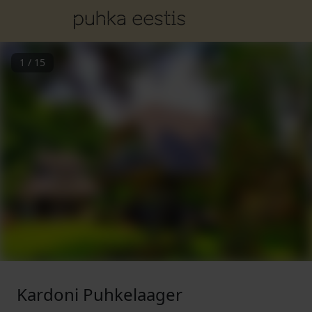
1
/
15
Kardoni Puhkelaager