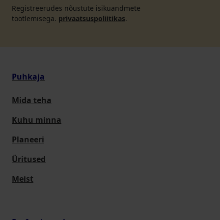
Registreerudes nõustute isikuandmete
töötlemisega.
privaatsuspoliitikas
.
Puhkaja
Mida teha
Kuhu minna
Planeeri
Üritused
Meist