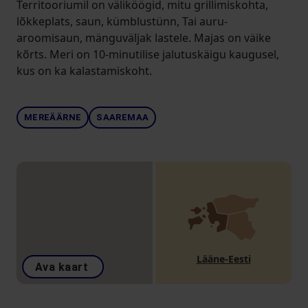
Territooriumil on väliköögid, mitu grillimiskohta,
lõkkeplats, saun, kümblustünn, Tai auru-
aroomisaun, mänguväljak lastele. Majas on väike
kõrts. Meri on 10-minutilise jalutuskäigu kaugusel,
kus on ka kalastamiskoht.
MEREÄÄRNE
SAAREMAA
Lääne-Eesti
Ava kaart