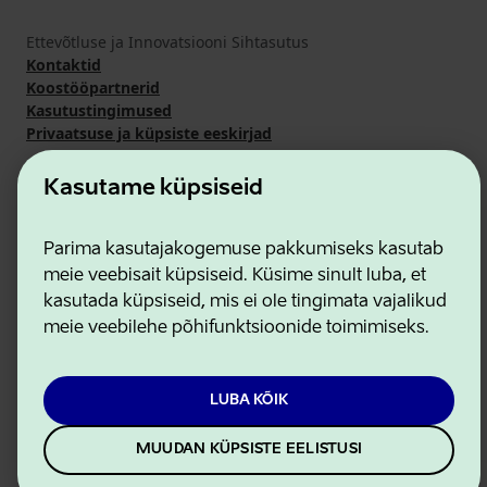
Ettevõtluse ja Innovatsiooni Sihtasutus
Kontaktid
Koostööpartnerid
Kasutustingimused
Privaatsuse ja küpsiste eeskirjad
Kasutame küpsiseid
Parima kasutajakogemuse pakkumiseks kasutab
meie veebisait küpsiseid. Küsime sinult luba, et
kasutada küpsiseid, mis ei ole tingimata vajalikud
meie veebilehe põhifunktsioonide toimimiseks.
LUBA KÕIK
MUUDAN KÜPSISTE EELISTUSI