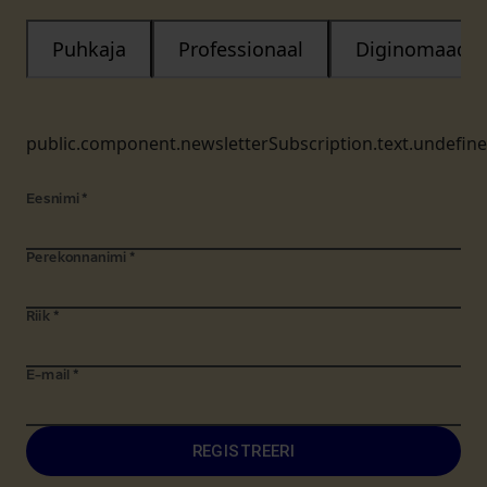
Puhkaja
Professionaal
Diginomaad
public.component.newsletterSubscription.text.undefin
Eesnimi
*
Perekonnanimi
*
Riik
*
E-mail
*
REGISTREERI