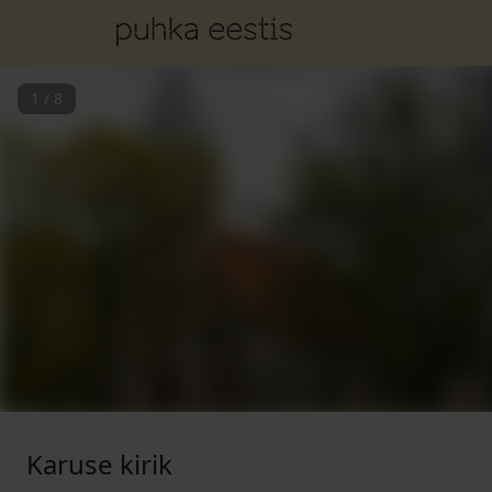
1
/
8
Karuse kirik