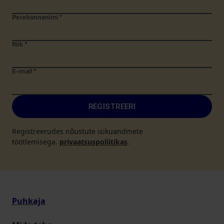
Perekonnanimi
*
Riik
*
E-mail
*
REGISTREERI
Registreerudes nõustute isikuandmete
töötlemisega.
privaatsuspoliitikas
.
Puhkaja