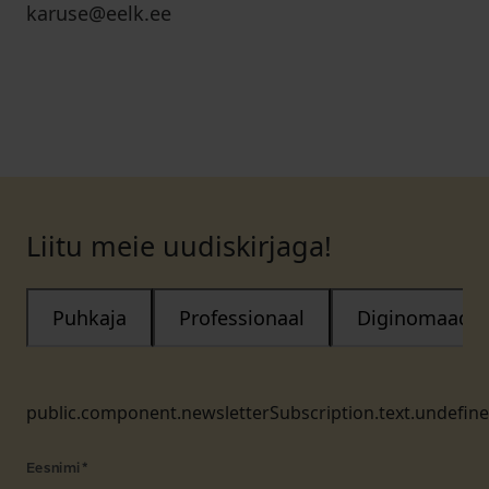
karuse@eelk.ee
Liitu meie uudiskirjaga!
Puhkaja
Professionaal
Diginomaad
public.component.newsletterSubscription.text.undefin
Eesnimi
*