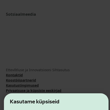
Sotsiaalmeedia
Ettevõtluse ja Innovatsiooni Sihtasutus
Kontaktid
Koostööpartnerid
Kasutustingimused
Privaatsuse ja küpsiste eeskirjad
Kasutame küpsiseid