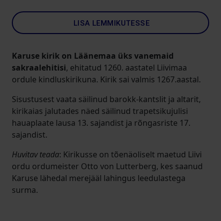
LISA LEMMIKUTESSE
Karuse kirik
on Läänemaa üks vanemaid
sakraalehitisi
, ehitatud 1260. aastatel Liivimaa
ordule kindluskirikuna. Kirik sai valmis 1267.aastal.
Sisustusest vaata säilinud barokk-kantslit ja altarit,
kirikaias jalutades näed säilinud trapetsikujulisi
hauaplaate lausa 13. sajandist ja rõngasriste 17.
sajandist.
Huvitav teada
: Kirikusse on tõenäoliselt maetud Liivi
ordu ordumeister Otto von Lutterberg, kes saanud
Karuse lähedal merejääl lahingus leedulastega
surma.