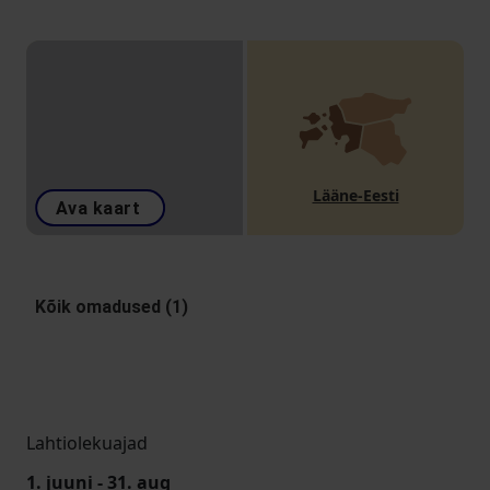
Lääne-Eesti
Ava kaart
Kõik omadused (1)
Lahtiolekuajad
1. juuni - 31. aug