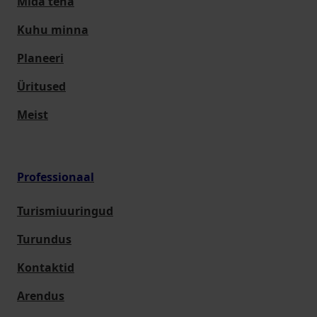
Mida teha
Kuhu minna
Planeeri
Üritused
Meist
Professionaal
Turismiuuringud
Turundus
Kontaktid
Arendus