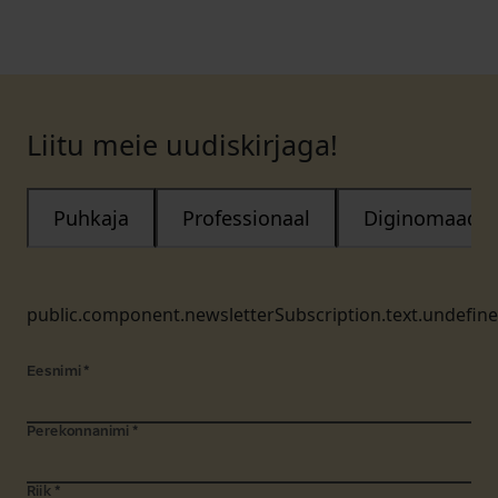
Liitu meie uudiskirjaga!
Puhkaja
Professionaal
Diginomaad
public.component.newsletterSubscription.text.undefin
Eesnimi
*
Perekonnanimi
*
Riik
*