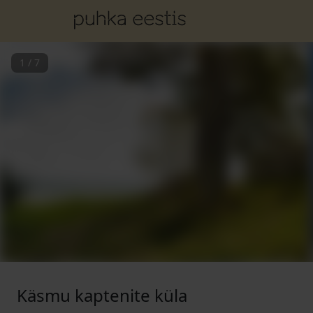
1
/
7
Käsmu kaptenite küla