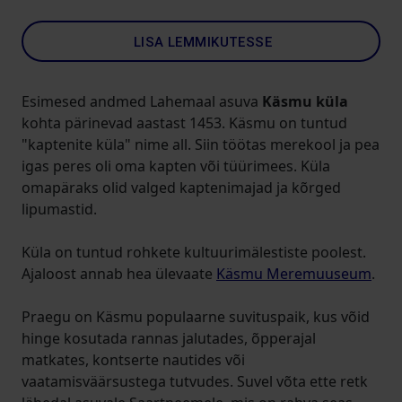
LISA LEMMIKUTESSE
Esimesed andmed Lahemaal asuva
Käsmu küla
kohta pärinevad aastast 1453. Käsmu on tuntud
"kaptenite küla" nime all. Siin töötas merekool ja pea
igas peres oli oma kapten või tüürimees. Küla
omapäraks olid valged kaptenimajad ja kõrged
lipumastid.
Küla on tuntud rohkete kultuurimälestiste poolest.
Ajaloost annab hea ülevaate
Käsmu Meremuuseum
.
Praegu on Käsmu populaarne suvituspaik, kus võid
hinge kosutada rannas jalutades, õpperajal
matkates, kontserte nautides või
vaatamisväärsustega tutvudes. Suvel võta ette retk