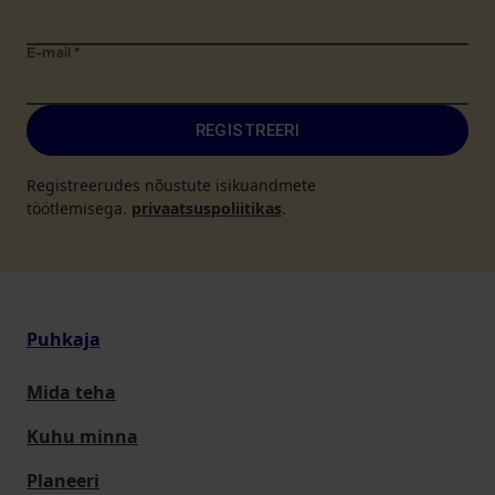
E-mail
*
REGISTREERI
Registreerudes nõustute isikuandmete
töötlemisega.
privaatsuspoliitikas
.
Puhkaja
Mida teha
Kuhu minna
Planeeri