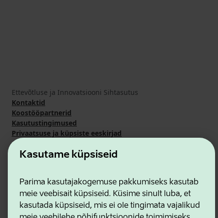
Ettevõtluse ja Innovatsiooni Sihtasutus
Kontaktid
Koostööpartnerid
Kasutustingimused
Privaatsuse ja küpsiste eeskirjad
Kasutame küpsiseid
Parima kasutajakogemuse pakkumiseks kasutab
meie veebisait küpsiseid. Küsime sinult luba, et
kasutada küpsiseid, mis ei ole tingimata vajalikud
meie veebilehe põhifunktsioonide toimimiseks.