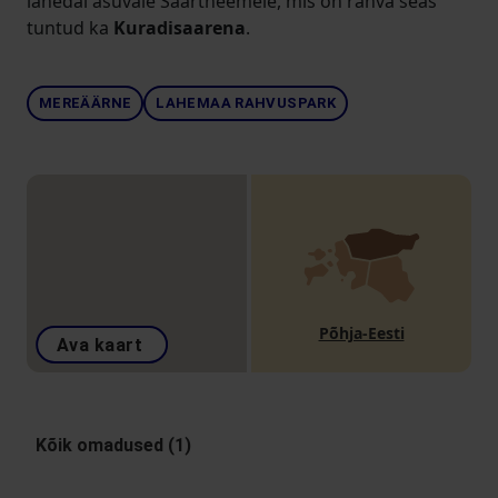
lähedal asuvale Saartneemele, mis on rahva seas
tuntud ka
Kuradisaarena
.
MEREÄÄRNE
LAHEMAA RAHVUSPARK
Põhja-Eesti
Ava kaart
Kõik omadused (1)