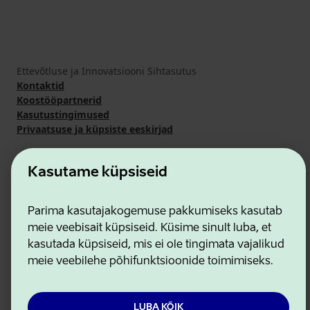
Ettevõtluse ja Innovatsiooni Sihtasutus
Kontaktid
Koostööpartnerid
Kasutustingimused
Privaatsuse ja küpsiste eeskirjad
Kasutame küpsiseid
Parima kasutajakogemuse pakkumiseks kasutab
meie veebisait küpsiseid. Küsime sinult luba, et
kasutada küpsiseid, mis ei ole tingimata vajalikud
meie veebilehe põhifunktsioonide toimimiseks.
LUBA KÕIK