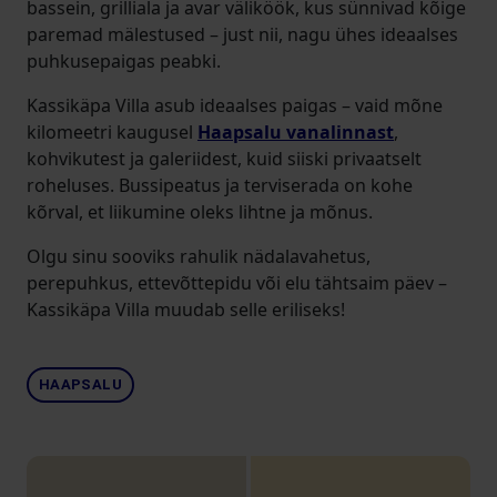
bassein, grilliala ja avar väliköök, kus sünnivad kõige
paremad mälestused – just nii, nagu ühes ideaalses
puhkusepaigas peabki.
Kassikäpa Villa asub ideaalses paigas – vaid mõne
kilomeetri kaugusel
Haapsalu vanalinnast
,
kohvikutest ja galeriidest, kuid siiski privaatselt
roheluses. Bussipeatus ja terviserada on kohe
kõrval, et liikumine oleks lihtne ja mõnus.
Olgu sinu sooviks rahulik nädalavahetus,
perepuhkus, ettevõttepidu või elu tähtsaim päev –
Kassikäpa Villa muudab selle eriliseks!
HAAPSALU