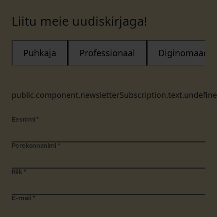
Liitu meie uudiskirjaga!
Puhkaja
Professionaal
Diginomaad
public.component.newsletterSubscription.text.undefin
Eesnimi
*
Perekonnanimi
*
Riik
*
E-mail
*