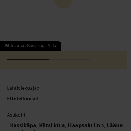
Pildi autor
:
Kassikäpa Villa
Lahtiolekuajad
Ettetellimisel
Asukoht
Kassikäpa, Kiltsi küla, Haapsalu linn, Lääne