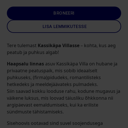
BRONEERI
LISA LEMMIKUTESSE
Tere tulemast
Kassikäpa Villasse
– kohta, kus aeg
peatub ja puhkus algab!
Haapsalu linnas
asuv Kassikäpa Villa on hubane ja
privaatne peatuspaik, mis sobib ideaalselt
puhkuseks, (firma)pidudeks, romantilisteks
hetkedeks ja meeldejäävateks pulmadeks.
Siin saavad kokku looduse rahu, kodune mugavus ja
väikene luksus, mis loovad täiusliku õhkkonna nii
argipäevast eemaldumiseks, kui ka eriliste
sündmuste tähistamiseks.
Sisehoovis ootavad sind suvel soojendusega