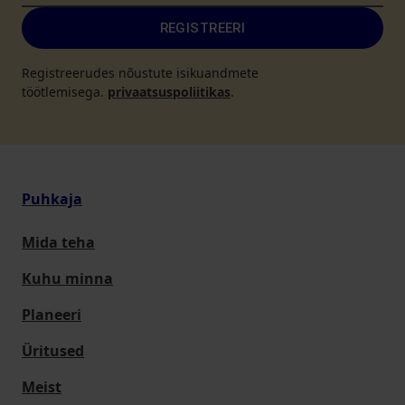
REGISTREERI
Registreerudes nõustute isikuandmete
töötlemisega.
privaatsuspoliitikas
.
Puhkaja
Mida teha
Kuhu minna
Planeeri
Üritused
Meist