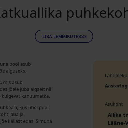
atkuallika puhkeko
LISA LEMMIKUTESSE
õuna pool asub
jõe alguseks.
Lahtioleku
s, mis asub
Aastaring
s jõele juba algselt nii
ge kulgevat kanuumatka.
Asukoht
puhkeala, kus ühel pool
koht laua ja
Allika t
jõe kallast edasi Simuna
Lääne-