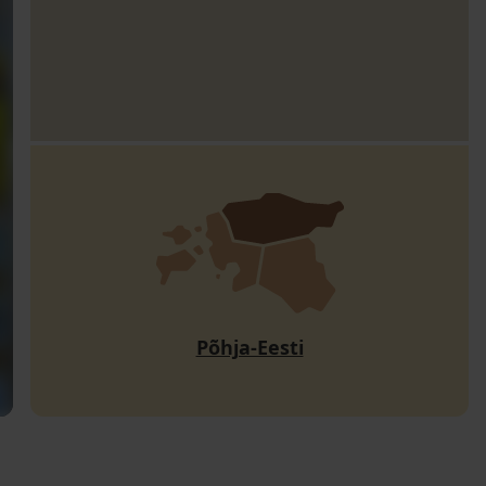
Põhja-Eesti