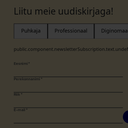
Liitu meie uudiskirjaga!
Puhkaja
Professionaal
Diginomaa
public.component.newsletterSubscription.text.unde
Eesnimi
*
Perekonnanimi
*
Riik
*
E-mail
*