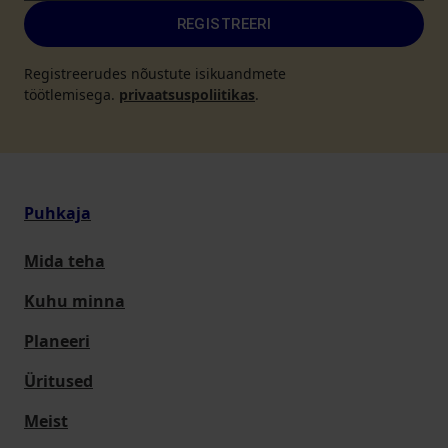
REGISTREERI
Registreerudes nõustute isikuandmete
töötlemisega.
privaatsuspoliitikas
.
Puhkaja
Mida teha
Kuhu minna
Planeeri
Üritused
Meist