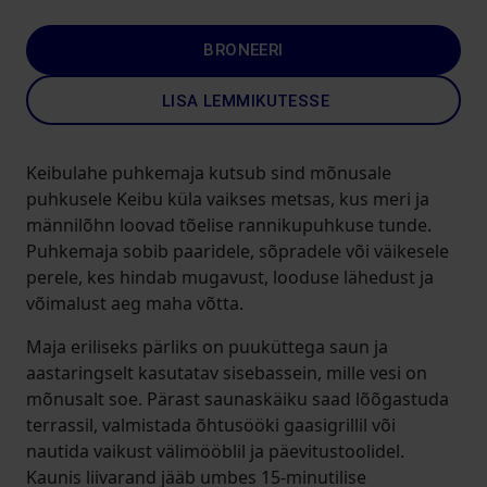
BRONEERI
LISA LEMMIKUTESSE
Keibulahe puhkemaja kutsub sind mõnusale
puhkusele Keibu küla vaikses metsas, kus meri ja
männilõhn loovad tõelise rannikupuhkuse tunde.
Puhkemaja sobib paaridele, sõpradele või väikesele
perele, kes hindab mugavust, looduse lähedust ja
võimalust aeg maha võtta.
Maja eriliseks pärliks on puuküttega saun ja
aastaringselt kasutatav sisebassein, mille vesi on
mõnusalt soe. Pärast saunaskäiku saad lõõgastuda
terrassil, valmistada õhtusööki gaasigrillil või
nautida vaikust välimööblil ja päevitustoolidel.
Kaunis liivarand jääb umbes 15-minutilise