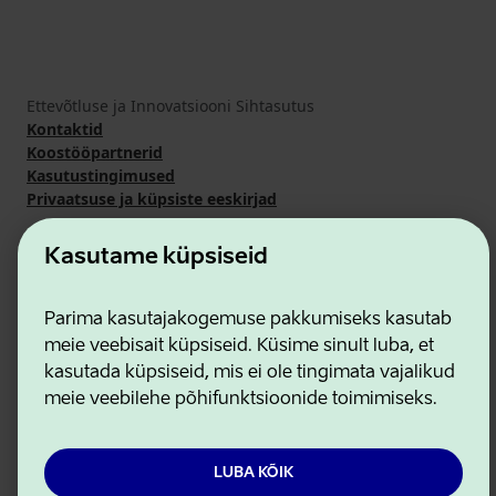
Ettevõtluse ja Innovatsiooni Sihtasutus
Kontaktid
Koostööpartnerid
Kasutustingimused
Privaatsuse ja küpsiste eeskirjad
Kasutame küpsiseid
Parima kasutajakogemuse pakkumiseks kasutab
meie veebisait küpsiseid. Küsime sinult luba, et
kasutada küpsiseid, mis ei ole tingimata vajalikud
meie veebilehe põhifunktsioonide toimimiseks.
LUBA KÕIK