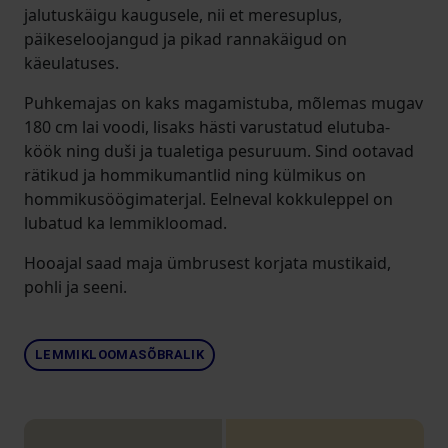
jalutuskäigu kaugusele, nii et meresuplus,
päikeseloojangud ja pikad rannakäigud on
käeulatuses.
Puhkemajas on kaks magamistuba, mõlemas mugav
180 cm lai voodi, lisaks hästi varustatud elutuba-
köök ning duši ja tualetiga pesuruum. Sind ootavad
rätikud ja hommikumantlid ning külmikus on
hommikusöögimaterjal. Eelneval kokkuleppel on
lubatud ka lemmikloomad.
Hooajal saad maja ümbrusest korjata mustikaid,
pohli ja seeni.
LEMMIKLOOMASÕBRALIK