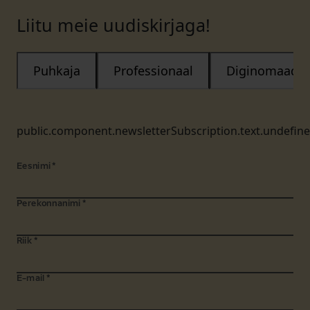
Liitu meie uudiskirjaga!
Puhkaja
Professionaal
Diginomaad
public.component.newsletterSubscription.text.undefin
Eesnimi
*
Perekonnanimi
*
Riik
*
E-mail
*