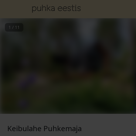
1
/
11
Keibulahe Puhkemaja