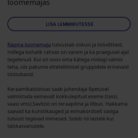
loomemajas
LISA LEMMIKUTESSE
Räpina loomemaja
tutvustab oskusi ja töövõtteid,
millega kohalik rahvas on varem ja ka praegusel ajal
tegelenud. Kui on soov oma kätega midagi valmis
teha, siis pakume ettetellimisel gruppidele erinevaid
töötubasid.
Keraamikatöötoas saab juhendaja õpetusel
valmistada eelnevalt kokkulepitud eseme (tassi,
vaasi vms).Savitöö on teraapiline ja lõbus. Hakkama
saavad ka kunstikauged ja esmakordselt saviga
tutvust tegevad inimesed. Sobib nii lastele kui
täiskasvanutele.