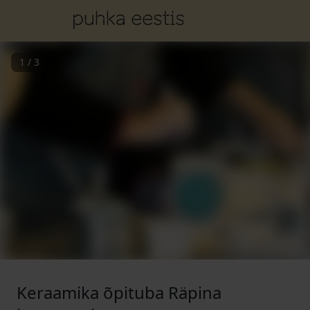
1
/
3
Keraamika õpituba Räpina