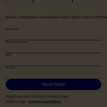
public.component.newsletterSubscription.text.undefin
Eesnimi
*
Perekonnanimi
*
Riik
*
E-mail
*
REGISTREERI
Registreerudes nõustute isikuandmete
töötlemisega.
privaatsuspoliitikas
.