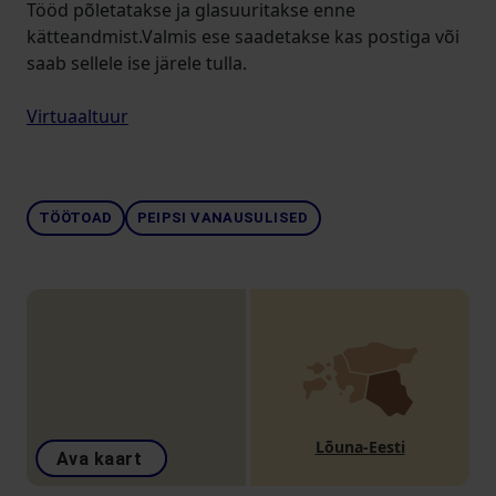
Tööd põletatakse ja glasuuritakse enne
kätteandmist.Valmis ese saadetakse kas postiga või
saab sellele ise järele tulla.
Virtuaaltuur
TÖÖTOAD
PEIPSI VANAUSULISED
Lõuna-Eesti
Ava kaart