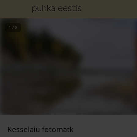
1
/
8
Kesselaiu fotomatk