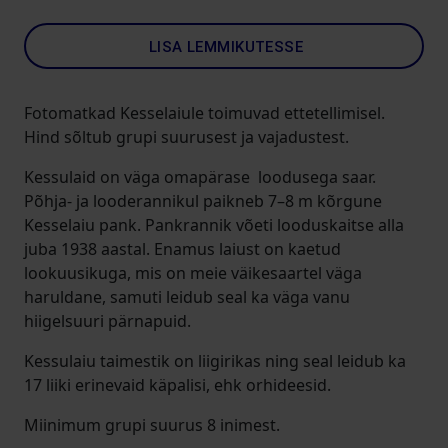
LISA LEMMIKUTESSE
Fotomatkad Kesselaiule toimuvad ettetellimisel.
Hind sõltub grupi suurusest ja vajadustest.
Kessulaid on väga omapärase loodusega saar.
Põhja- ja looderannikul paikneb 7–8 m kõrgune
Kesselaiu pank. Pankrannik võeti looduskaitse alla
juba 1938 aastal. Enamus laiust on kaetud
lookuusikuga, mis on meie väikesaartel väga
haruldane, samuti leidub seal ka väga vanu
hiigelsuuri pärnapuid.
Kessulaiu taimestik on liigirikas ning seal leidub ka
17 liiki erinevaid käpalisi, ehk orhideesid.
Miinimum grupi suurus 8 inimest.