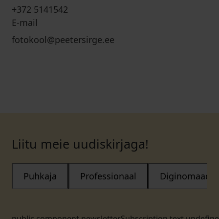
+372 5141542
E-mail
fotokool@peetersirge.ee
Liitu meie uudiskirjaga!
Puhkaja
Professionaal
Diginomaad
public.component.newsletterSubscription.text.undefin