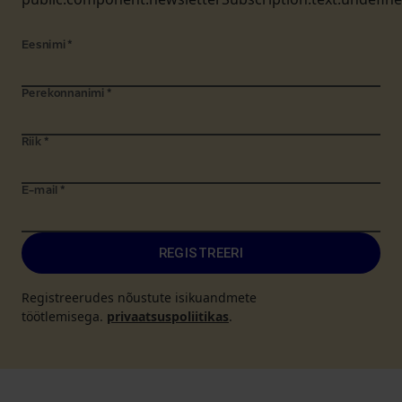
Eesnimi
*
Perekonnanimi
*
Riik
*
E-mail
*
REGISTREERI
Registreerudes nõustute isikuandmete
töötlemisega.
privaatsuspoliitikas
.