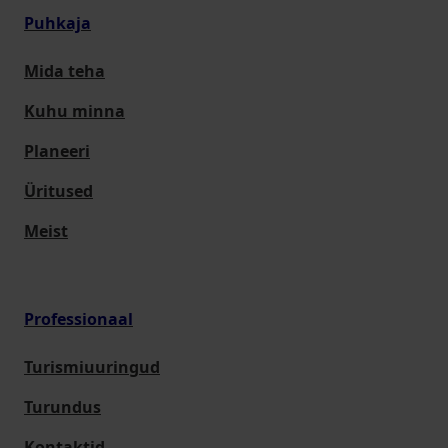
Puhkaja
Mida teha
Kuhu minna
Planeeri
Üritused
Meist
Professionaal
Turismiuuringud
Turundus
Kontaktid