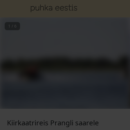
1
/
6
Kiirkaatrireis Prangli saarele