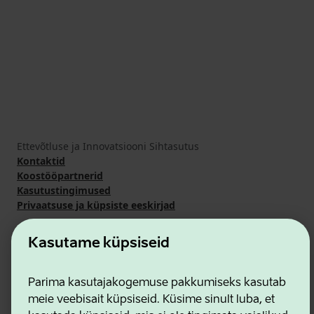
Ettevõtluse ja Innovatsiooni Sihtasutus
Kontaktid
Koostööpartnerid
Kasutustingimused
Privaatsuse ja küpsiste eeskirjad
Kasutame küpsiseid
Parima kasutajakogemuse pakkumiseks kasutab
meie veebisait küpsiseid. Küsime sinult luba, et