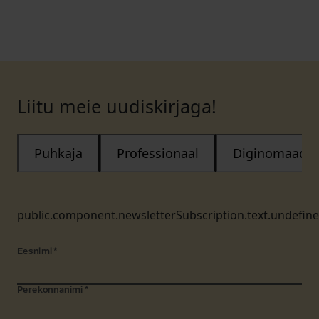
Liitu meie uudiskirjaga!
Puhkaja
Professionaal
Diginomaad
public.component.newsletterSubscription.text.undefin
Eesnimi
*
Perekonnanimi
*