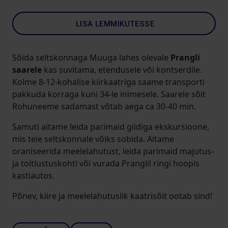
LISA LEMMIKUTESSE
Sõida seltskonnaga Muuga lahes olevale
Prangli
saarele
kas suvitama, etendusele või kontserdile.
Kolme 8-12-kohalise kiirkaatriga saame transporti
pakkuda korraga kuni 34-le inimesele. Saarele sõit
Rohuneeme sadamast võtab aega ca 30-40 min.
Samuti aitame leida parimaid giidiga ekskursioone,
mis teie seltskonnale võiks sobida. Aitame
oraniseerida meelelahutust, leida parimaid majutus-
ja toitlustuskohti või vurada Pranglil ringi hoopis
kastiautos.
Põnev, kiire ja meelelahutuslik kaatrisõit ootab sind!