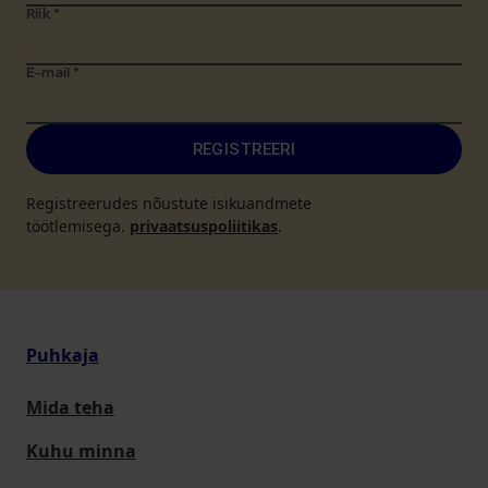
Riik
*
E-mail
*
REGISTREERI
Registreerudes nõustute isikuandmete
töötlemisega.
privaatsuspoliitikas
.
Puhkaja
Mida teha
Kuhu minna