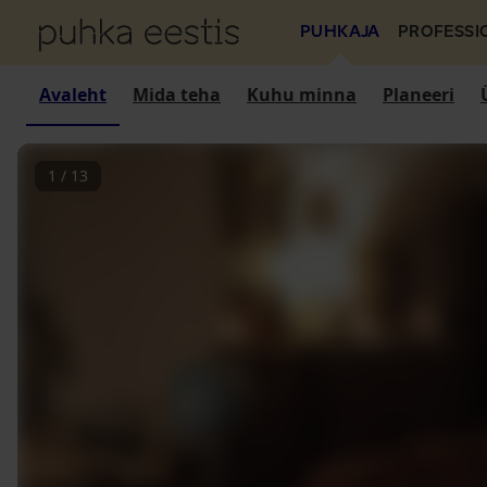
PUHKAJA
PROFESSI
Avaleht
Mida teha
Kuhu minna
Planeeri
1
/
13