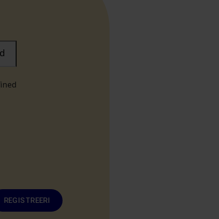
d
fined
REGISTREERI