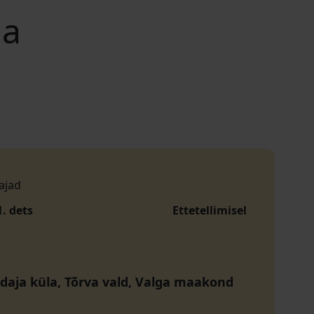
da
ajad
1. dets
Ettetellimisel
idaja küla, Tõrva vald, Valga maakond