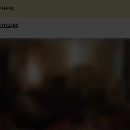
ONAAL
Üritused