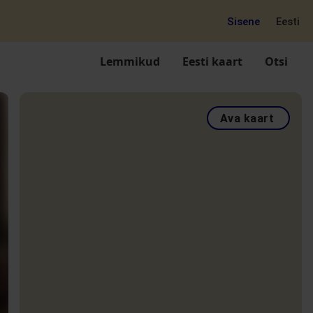
Sisene
Eesti
Lemmikud
Eesti kaart
Otsi
Ava kaart