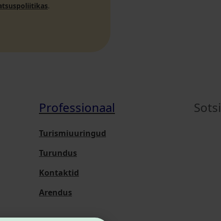
atsuspoliitikas
.
Professionaal
Sots
Turismiuuringud
Turundus
Kontaktid
Arendus