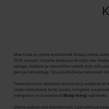
K
Mäe-Koda on pisike kodukohvik Riidaja mõisa süda
2016. aastast. Ootame enda juurde kõiki, kes hindav
ajalugu. Hubane ja romantiline kohvik loob mõnusa
pere ja tuttavatega. Sinu poolt idee ja meie poolt te
Teenindame ka väikeseid seltskondi ja oodatud on 
Lisaks valmistame torte, kooke, kringleid, suupiste
mangotort on tunnistatud
Mulgi märgi
vääriliseks.
Oleme avatud vaid ettetellimisel, kuid tellimusi oot