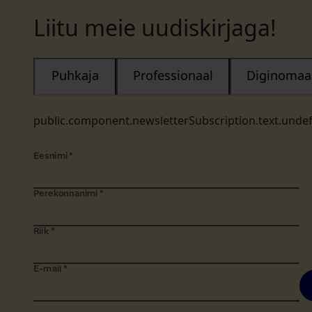
Liitu meie uudiskirjaga!
Puhkaja
Professionaal
Diginomaa
public.component.newsletterSubscription.text.unde
Eesnimi
*
Perekonnanimi
*
Riik
*
E-mail
*