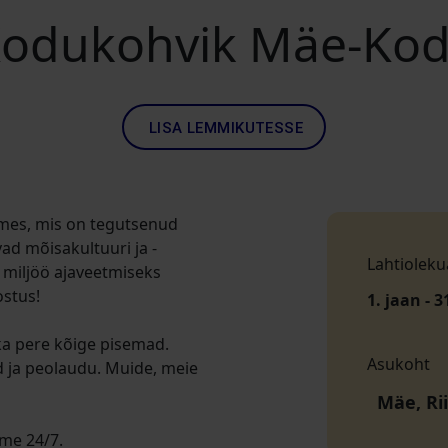
odukohvik Mäe-Ko
LISA LEMMIKUTESSE
mes, mis on tegutsenud
ad mõisakultuuri ja -
Lahtioleku
 miljöö ajaveetmiseks
ostus!
1. jaan - 3
ka pere kõige pisemad.
Asukoht
id ja peolaudu. Muide, meie
Mäe, Ri
ame 24/7.