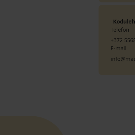
Koduleh
Telefon
+372 556
E-mail
info@mae