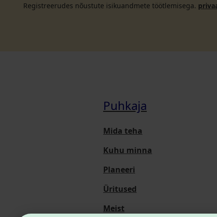
Registreerudes nõustute isikuandmete töötlemisega.
priva
Puhkaja
Mida teha
Kuhu minna
Planeeri
Üritused
Meist