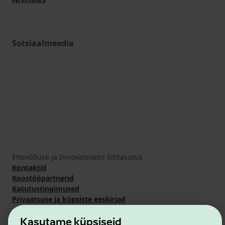
Sotsiaalmeedia
Ettevõtluse ja Innovatsiooni Sihtasutus
Kontaktid
Koostööpartnerid
Kasutustingimused
Privaatsuse ja küpsiste eeskirjad
Kasutame küpsiseid