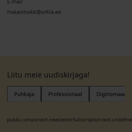
E-mail
maiasmokk@orkla.ee
Liitu meie uudiskirjaga!
Puhkaja
Professionaal
Diginomaad
public.component.newsletterSubscription.text.undefin