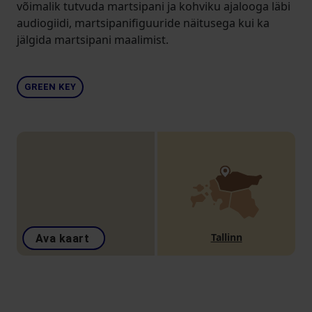
võimalik tutvuda martsipani ja kohviku ajalooga läbi
audiogiidi, martsipanifiguuride näitusega kui ka
jälgida martsipani maalimist.
GREEN KEY
Tallinn
Ava kaart