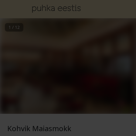
1
/
12
Kohvik Maiasmokk