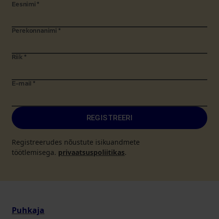
Eesnimi
*
Perekonnanimi
*
Riik
*
E-mail
*
REGISTREERI
Registreerudes nõustute isikuandmete
töötlemisega.
privaatsuspoliitikas
.
Puhkaja