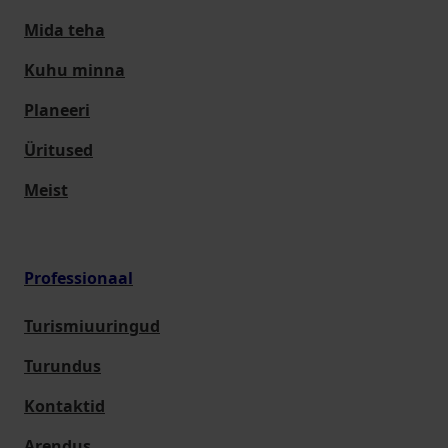
Mida teha
Kuhu minna
Planeeri
Üritused
Meist
Professionaal
Turismiuuringud
Turundus
Kontaktid
Arendus