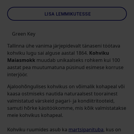
LISA LEMMIKUTESSE
Green Key
Tallinna ühe vanima järjepidevalt tänaseni töötava
kohviku lugu sai alguse aastal 1864.
Kohviku
Maiasmokk
muudab unikaalseks rohkem kui 100
aastat pea muutumatuna püsinud esimese korruse
interjöör.
Ajaloohõngulises kohvikus on võimalik kohapeal või
kaasa ostmiseks nautida naturaalsest toorainest
valmistatud värskeid pagari- ja kondiitritooteid,
samuti hõrke käsitöökomme, mis kõik valmistatakse
meie kohvikus kohapeal.
Kohviku ruumides asub ka
martsipanituba
, kus on