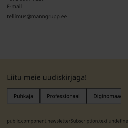
E-mail
tellimus@manngrupp.ee
Liitu meie uudiskirjaga!
Puhkaja
Professionaal
Diginomaad
public.component.newsletterSubscription.text.undefin