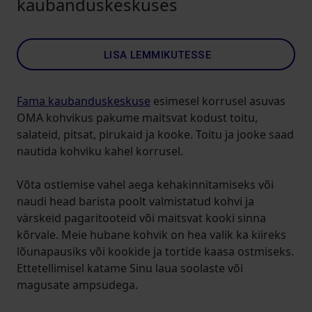
kaubanduskeskuses
LISA LEMMIKUTESSE
Fama kaubanduskeskuse
esimesel korrusel asuvas
OMA kohvikus pakume maitsvat kodust toitu,
salateid, pitsat, pirukaid ja kooke. Toitu ja jooke saad
nautida kohviku kahel korrusel.
Võta ostlemise vahel aega kehakinnitamiseks või
naudi head barista poolt valmistatud kohvi ja
värskeid pagaritooteid või maitsvat kooki sinna
kõrvale. Meie hubane kohvik on hea valik ka kiireks
lõunapausiks või kookide ja tortide kaasa ostmiseks.
Ettetellimisel katame Sinu laua soolaste või
magusate ampsudega.