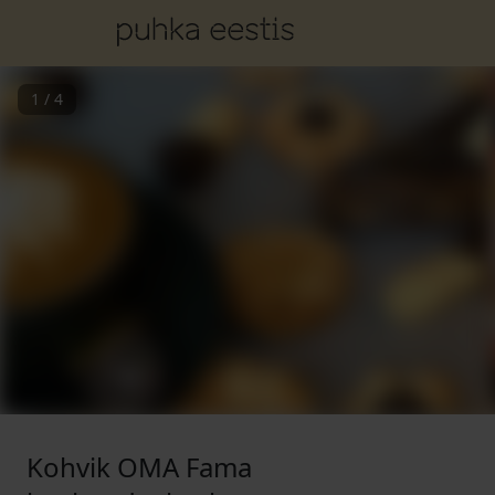
1
/
4
Kohvik OMA Fama