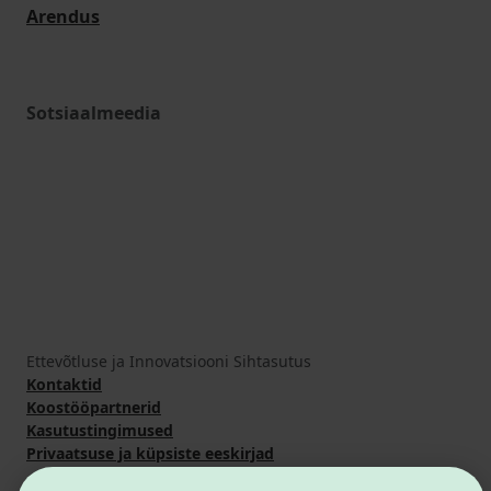
Arendus
Sotsiaalmeedia
Ettevõtluse ja Innovatsiooni Sihtasutus
Kontaktid
Koostööpartnerid
Kasutustingimused
Privaatsuse ja küpsiste eeskirjad