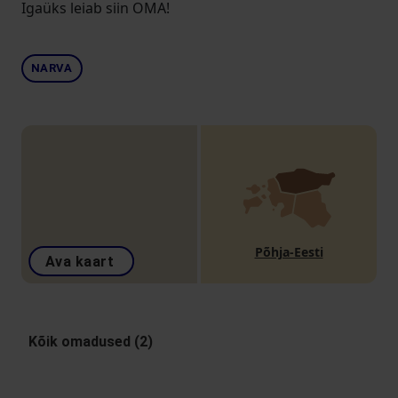
Igaüks leiab siin OMA!
NARVA
Põhja-Eesti
Ava kaart
Kõik omadused (2)