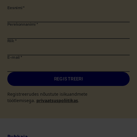
Eesnimi
*
Perekonnanimi
*
Riik
*
E-mail
*
REGISTREERI
Registreerudes nõustute isikuandmete
töötlemisega.
privaatsuspoliitikas
.
Puhkaja