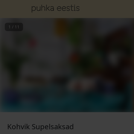
1
/
11
Kohvik Supelsaksad