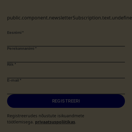
public.component.newsletterSubscription.text.undefin
Eesnimi
*
Perekonnanimi
*
Riik
*
E-mail
*
REGISTREERI
Registreerudes nõustute isikuandmete
töötlemisega.
privaatsuspoliitikas
.