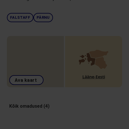
FALSTAFF
PÄRNU
Lääne-Eesti
Ava kaart
Kõik omadused (4)