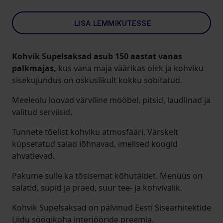
LISA LEMMIKUTESSE
Kohvik Supelsaksad asub 150 aastat vanas
palkmajas,
kus vana maja väärikas olek ja kohviku
sisekujundus on oskuslikult kokku sobitatud.
Meeleolu loovad värviline mööbel, pitsid, laudlinad ja
valitud serviisid.
Tunnete tõelist kohviku atmosfääri. Värskelt
küpsetatud saiad lõhnavad, imelised koogid
ahvatlevad.
Pakume sulle ka tõsisemat kõhutäidet. Menüüs on
salatid, supid ja praed, suur tee- ja kohvivalik.
Kohvik Supelsaksad on pälvinud Eesti Sisearhitektide
Liidu söögikoha interjööride preemia.