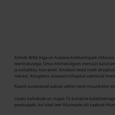
Kohvik Willa Inga on hubane kohtumispaik mõnusa in
teenindusega. Oma mitmekülgses menüüs kasutame 
ja kohalikku toorainet. Kindlasti leiad meilt ahvatl
merest. Koogiletis ootavad kohapeal valminud ime
Kaunil suvepäeval pakub väliterrassil muusikalist el
Lisaks kohvikule on majas 15-kohaline külalistema
peatuspaik, kui oled teel Hiiumaale või saabud Hiium