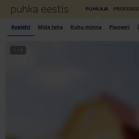
PUHKAJA
PROFESSI
Avaleht
Mida teha
Kuhu minna
Planeeri
1
/
9