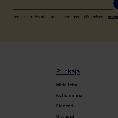
Registreerudes nõustute isikuandmete töötlemisega.
priva
Puhkaja
Mida teha
Kuhu minna
Planeeri
Üritused