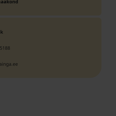
maakond
ok
 5188
ainga.ee