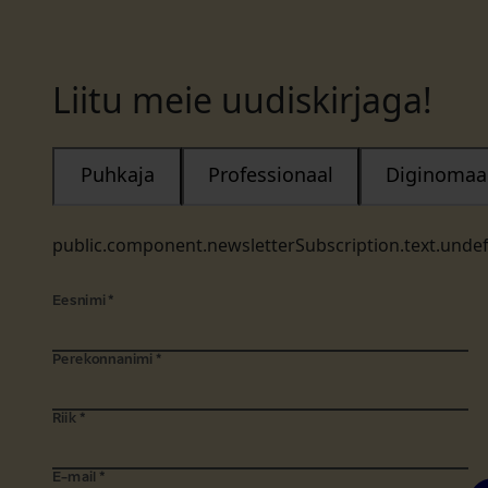
Liitu meie uudiskirjaga!
Puhkaja
Professionaal
Diginomaa
public.component.newsletterSubscription.text.unde
Eesnimi
*
Perekonnanimi
*
Riik
*
E-mail
*