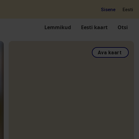
Sisene
Eesti
Lemmikud
Eesti kaart
Otsi
Ava kaart