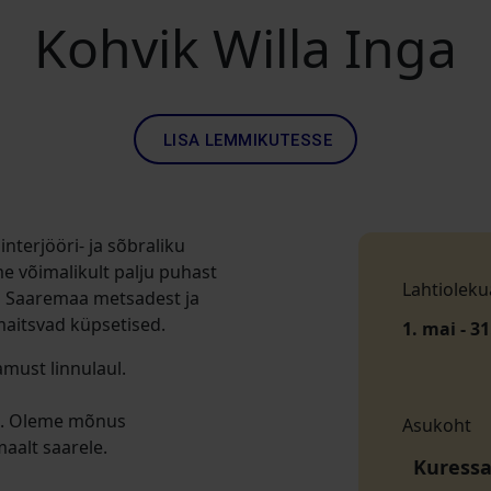
Kohvik Willa Inga
LISA LEMMIKUTESSE
terjööri- ja sõbraliku
võimalikult palju puhast
Lahtioleku
usi Saaremaa metsadest ja
maitsvad küpsetised.
1. mai - 3
amust linnulaul.
ja. Oleme mõnus
Asukoht
aalt saarele.
Kuressa