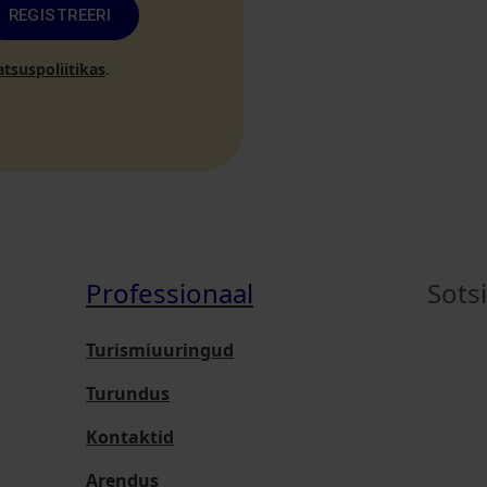
REGISTREERI
atsuspoliitikas
.
Professionaal
Sots
Turismiuuringud
Turundus
Kontaktid
Arendus