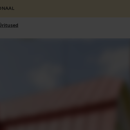
ONAAL
Üritused