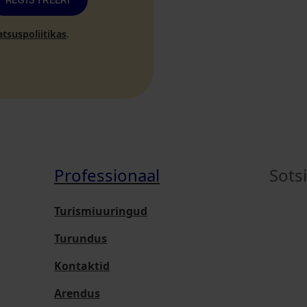
REGISTREERI
atsuspoliitikas
.
Professionaal
Sots
Turismiuuringud
Turundus
Kontaktid
Arendus