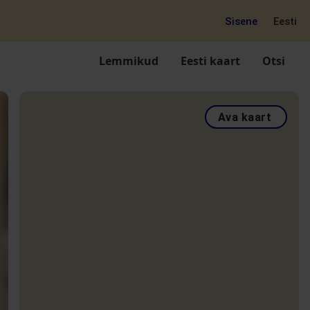
Sisene
Eesti
Lemmikud
Eesti kaart
Otsi
Ava kaart