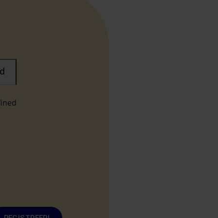
d
fined