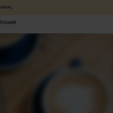
ONAAL
Üritused