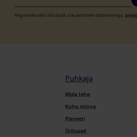
Registreerudes nõustute isikuandmete töötlemisega.
priva
Puhkaja
Mida teha
Kuhu minna
Planeeri
Üritused