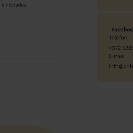
s einestades.
Facebo
Telefon
+372 528
E-mail
info@koh