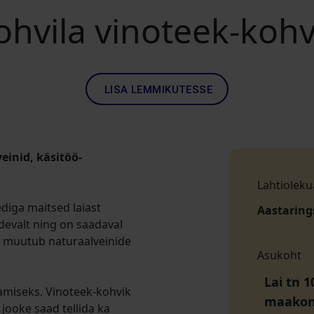
ohvila vinoteek-kohv
LISA LEMMIKUTESSE
einid, käsitöö-
Lahtioleku
ediga maitsed laiast
Aastaring
devalt ning on saadaval
i muutub naturaalveinide
Asukoht
Lai tn 1
tamiseks. Vinoteek-kohvik
maako
 jooke saad tellida ka