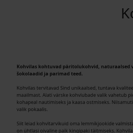
K
Kohvilas kohtuvad päritolukohvid, naturaalsed v
šokolaadid ja parimad teed.
Kohvilas tervitavad Sind unikaalsed, tuntava kvalite
maailmast. Alati värske kohviubade valik vahetub pi
kohapeal nautimiseks ja kaasa ostmiseks. Niisamut
valik pokaalis.
Siit leiad kohvitarvikuid oma lemmikjookide valmis
on ühtlasi oivaline paik kingipaki täitmiseks. Kohvila