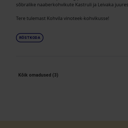
sõbralike naaberkohvikute Kastruli ja Leivaka juure
Tere tulemast Kohvila vinoteek-kohvikusse!
RÖSTKODA
Kõik omadused (3)