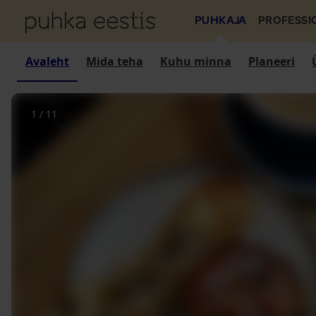
PUHKAJA
PROFESSI
Avaleht
Mida teha
Kuhu minna
Planeeri
1
/
11