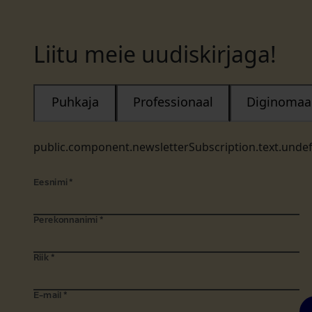
Liitu meie uudiskirjaga!
Puhkaja
Professionaal
Diginomaa
public.component.newsletterSubscription.text.unde
Eesnimi
*
Perekonnanimi
*
Riik
*
E-mail
*