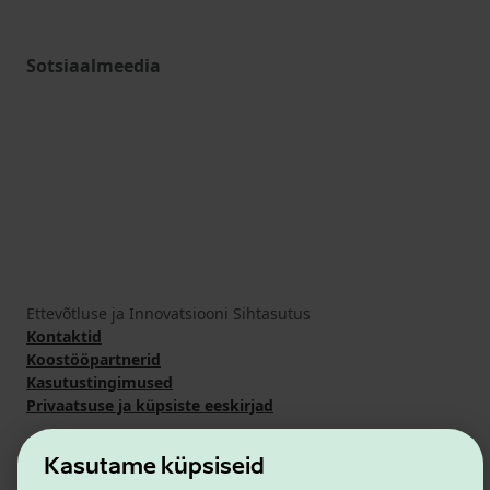
Sotsiaalmeedia
Ettevõtluse ja Innovatsiooni Sihtasutus
Kontaktid
Koostööpartnerid
Kasutustingimused
Privaatsuse ja küpsiste eeskirjad
Kasutame küpsiseid