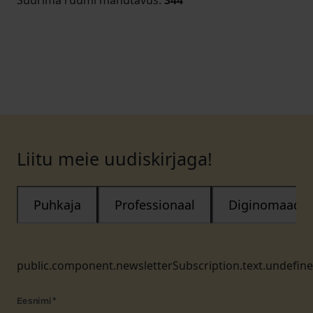
Suurima ruumi mahutavus
:
344
Liitu meie uudiskirjaga!
Puhkaja
Professionaal
Diginomaad
public.component.newsletterSubscription.text.undefin
Eesnimi
*