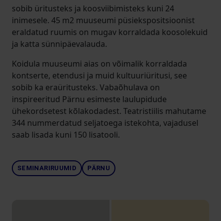
sobib üritusteks ja koosviibimisteks kuni 24
inimesele. 45 m2 muuseumi püsiekspositsioonist
eraldatud ruumis on mugav korraldada koosolekuid
ja katta sünnipäevalauda.
Koidula muuseumi aias on võimalik korraldada
kontserte, etendusi ja muid kultuuriüritusi, see
sobib ka eraüritusteks. Vabaõhulava on
inspireeritud Pärnu esimeste laulupidude
ühekordsetest kõlakodadest. Teatristiilis mahutame
344 nummerdatud seljatoega istekohta, vajadusel
saab lisada kuni 150 lisatooli.
SEMINARIRUUMID
PÄRNU