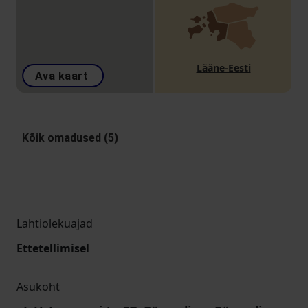
Lääne-Eesti
Ava kaart
Kõik omadused (5)
Lahtiolekuajad
Ettetellimisel
Asukoht