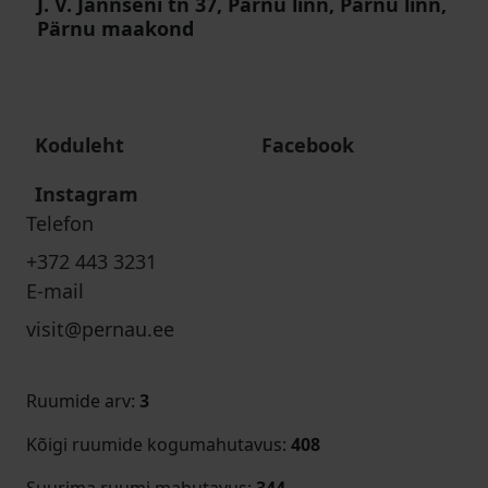
J. V. Jannseni tn 37, Pärnu linn, Pärnu linn,
Pärnu maakond
Koduleht
Facebook
Instagram
Telefon
+372 443 3231
E-mail
visit@pernau.ee
Ruumide arv
:
3
Kõigi ruumide kogumahutavus
:
408