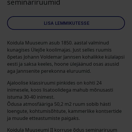
seminariruumid
LISA LEMMIKUTESSE
Koidula Muuseum asub 1850. aastal valminud
kunagises Ülejõe koolimajas. Just selles ruumis
õpetas Johann Voldemar Jannsen kohalikke külalapsi
eesti ja saksa keeles, hoone ülejäänud osas asusid
aga Jannsenite perekonna eluruumid.
Ajaloolise klassiruumi pinkides on kohti 24
inimesele, koos lisatoolidega mahub mõnusasti
istuma 30-40 inimest.
Õdusa atmosfääriga 50,2 m2 ruum sobib hästi
loengute, kohtumisõhtute, kammerlike kontsertide
ja muude etteastumiste paigaks.
Koidula Muuseumi II korruse õdus seminariruum