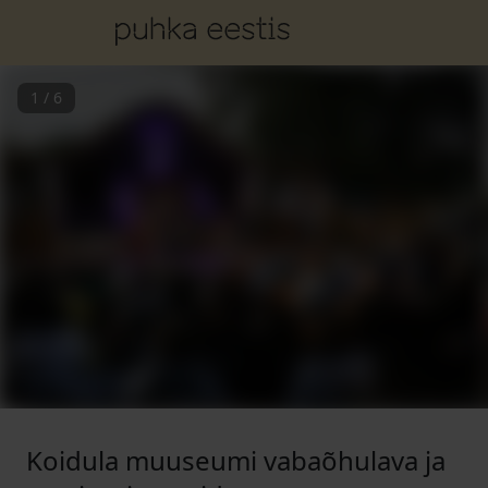
1
/
6
Koidula muuseumi vabaõhulava ja