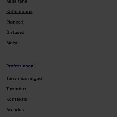
Mida teha
Kuhu minna
Planeeri
Üritused
Meist
Professionaal
Turismiuuringud
Turundus
Kontaktid
Arendus