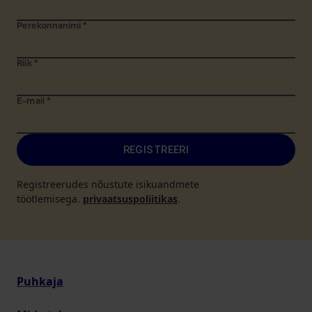
Perekonnanimi
*
Riik
*
E-mail
*
REGISTREERI
Registreerudes nõustute isikuandmete
töötlemisega.
privaatsuspoliitikas
.
Puhkaja