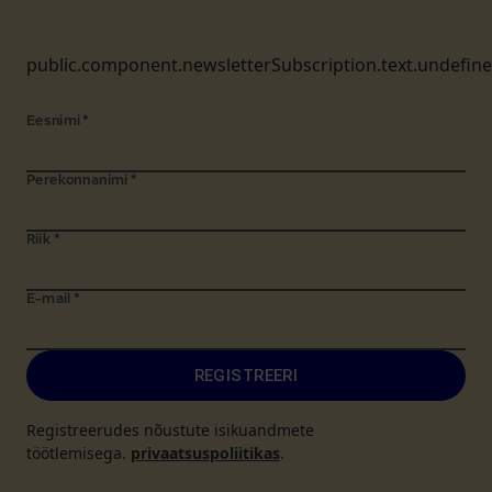
public.component.newsletterSubscription.text.undefin
Eesnimi
*
Perekonnanimi
*
Riik
*
E-mail
*
REGISTREERI
Registreerudes nõustute isikuandmete
töötlemisega.
privaatsuspoliitikas
.