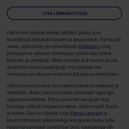
LISA LEMMIKUTESSE
Pärnu linn peidab endas idüllilist paika, kus
suveõhtud kestavad kauem ja aeg peatub. Pärnu jõe
ääres, ajaloolises ja romantilises
Vallikääru
ning
jahisadama vahetus läheduses ootab teid stiilne
kokteili- ja veinibaar. Meid tunneb ära hoovis asuva
ikoonilise sinise paadi järgi, mis juhatab tee
rohelusse ja rahusse mähitud õdusasse atmosfääri.
Oleme loonud koha, kus väärtustatakse maitseid ja
meeleolu. Baari menüüst leiab põnevaid viguriga
signatuurkokteile, Pärnu parimat sangriat ning
hoolega valitud Hispaania veine, mida mujalt Eestis
ei kohta. See on täiuslik oaas
Pärnu rannast
ja
kuurordimelust jalutuskäigu kaugusel, kuhu tulla
nautima sumedat suveõhtut üksi, kaaslasega või