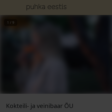
1
/
9
Kokteili- ja veinibaar ÕU