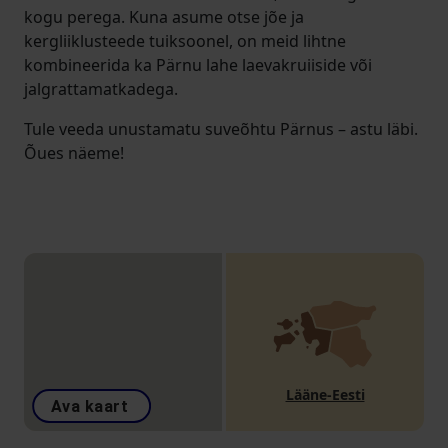
kogu perega. Kuna asume otse jõe ja
kergliiklusteede tuiksoonel, on meid lihtne
kombineerida ka Pärnu lahe laevakruiiside või
jalgrattamatkadega.
Tule veeda unustamatu suveõhtu Pärnus – astu läbi.
Õues näeme!
Lääne-Eesti
Ava kaart