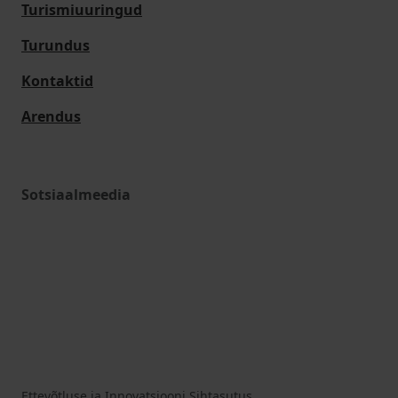
Turismiuuringud
Turundus
Kontaktid
Arendus
Sotsiaalmeedia
Ettevõtluse ja Innovatsiooni Sihtasutus