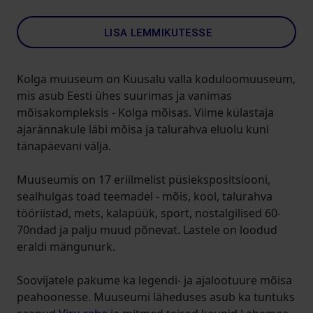
LISA LEMMIKUTESSE
Kolga muuseum on Kuusalu valla koduloomuuseum,
mis asub Eesti ühes suurimas ja vanimas
mõisakompleksis - Kolga mõisas. Viime külastaja
ajarännakule läbi mõisa ja talurahva eluolu kuni
tänapäevani välja.
Muuseumis on 17 eriilmelist püsiekspositsiooni,
sealhulgas toad teemadel - mõis, kool, talurahva
tööriistad, mets, kalapüük, sport, nostalgilised 60-
70ndad ja palju muud põnevat. Lastele on loodud
eraldi mängunurk.
Soovijatele pakume ka legendi- ja ajalootuure mõisa
peahoonesse. Muuseumi läheduses asub ka tuntuks