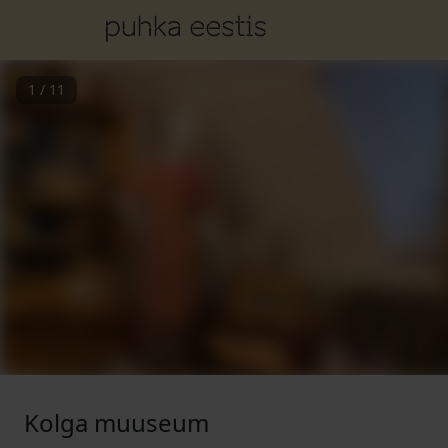
1
/
11
Kolga muuseum