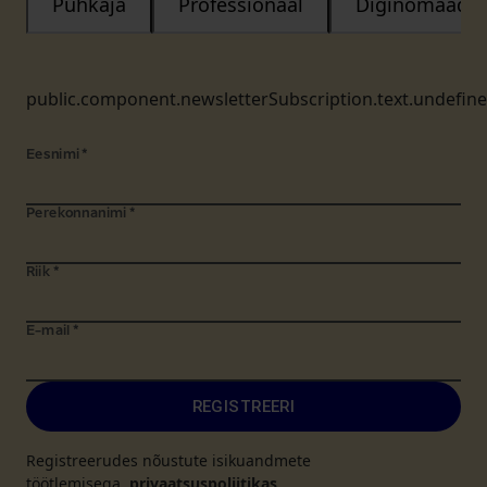
Puhkaja
Professionaal
Diginomaad
public.component.newsletterSubscription.text.undefin
Eesnimi
*
Perekonnanimi
*
Riik
*
E-mail
*
REGISTREERI
Registreerudes nõustute isikuandmete
töötlemisega.
privaatsuspoliitikas
.