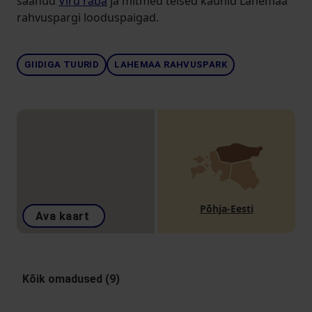
saanud
Viru raba
ja mitmed teised kaunid Lahemaa
rahvuspargi looduspaigad.
GIIDIGA TUURID
LAHEMAA RAHVUSPARK
Põhja-Eesti
Ava kaart
Kõik omadused (9)