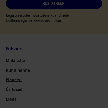
REGISTREERI
Registreerudes nõustute isikuandmete
töötlemisega.
privaatsuspoliitikas
.
Puhkaja
Mida teha
Kuhu minna
Planeeri
Üritused
Meist