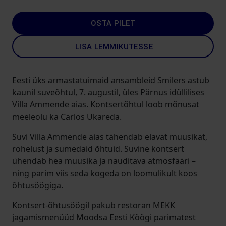
OSTA PILET
LISA LEMMIKUTESSE
Eesti üks armastatuimaid ansambleid Smilers astub
kaunil suveõhtul, 7. augustil, üles Pärnus idüllilises
Villa Ammende aias. Kontsertõhtul loob mõnusat
meeleolu ka Carlos Ukareda.
Suvi Villa Ammende aias tähendab elavat muusikat,
rohelust ja sumedaid õhtuid. Suvine kontsert
ühendab hea muusika ja nauditava atmosfääri –
ning parim viis seda kogeda on loomulikult koos
õhtusöögiga.
Kontsert-õhtusöögil pakub restoran MEKK
jagamismenüüd Moodsa Eesti Köögi parimatest