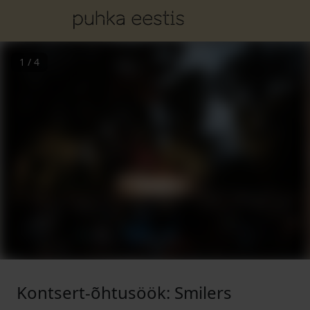
1
/
4
Kontsert-õhtusöök: Smilers