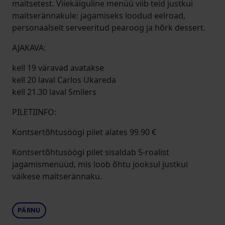
maitsetest. Viiekäiguline menüü viib teid justkui
maitserännakule: jagamiseks loodud eelroad,
personaalselt serveeritud pearoog ja hõrk dessert.
AJAKAVA:
kell 19 väravad avatakse
kell 20 laval Carlos Ukareda
kell 21.30 laval Smilers
PILETIINFO:
Kontsertõhtusöögi pilet alates 99.90 €
Kontsertõhtusöögi pilet sisaldab 5-roalist
jagamismenüüd, mis loob õhtu jooksul justkui
väikese maitserännaku.
PÄRNU