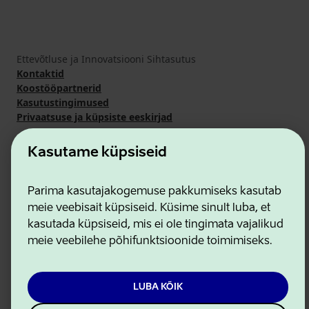
Ettevõtluse ja Innovatsiooni Sihtasutus
Kontaktid
Koostööpartnerid
Kasutustingimused
Privaatsuse ja küpsiste eeskirjad
Kasutame küpsiseid
Parima kasutajakogemuse pakkumiseks kasutab
meie veebisait küpsiseid. Küsime sinult luba, et
kasutada küpsiseid, mis ei ole tingimata vajalikud
meie veebilehe põhifunktsioonide toimimiseks.
LUBA KÕIK