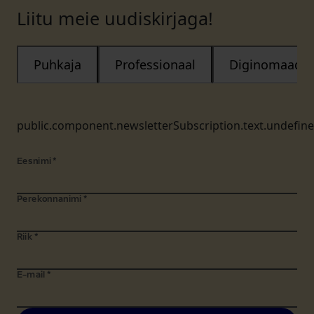
Liitu meie uudiskirjaga!
Puhkaja
Professionaal
Diginomaad
public.component.newsletterSubscription.text.undefin
Eesnimi
*
Perekonnanimi
*
Riik
*
E-mail
*