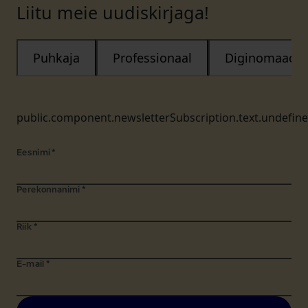
Liitu meie uudiskirjaga!
Puhkaja
Professionaal
Diginomaad
public.component.newsletterSubscription.text.undefin
Eesnimi
*
Perekonnanimi
*
Riik
*
E-mail
*