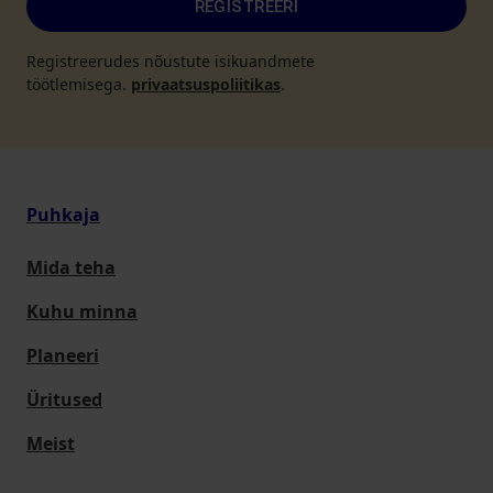
REGISTREERI
Registreerudes nõustute isikuandmete
töötlemisega.
privaatsuspoliitikas
.
Puhkaja
Mida teha
Kuhu minna
Planeeri
Üritused
Meist