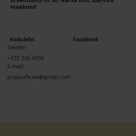
Kreenholmi tn 50, Narva linn, Ida-Viru
maakond
Koduleht
Facebook
Telefon
+372 356 4030
E-mail
pizzacafe.eu@gmail.com