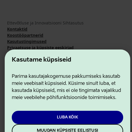
Ettevõtluse ja Innovatsiooni Sihtasutus
Kontaktid
Koostööpartnerid
Kasutustingimused
Privaatsuse ja küpsiste eeskirjad
Kasutame küpsiseid
Parima kasutajakogemuse pakkumiseks kasutab
meie veebisait küpsiseid. Küsime sinult luba, et
kasutada küpsiseid, mis ei ole tingimata vajalikud
meie veebilehe põhifunktsioonide toimimiseks.
LUBA KÕIK
MUUDAN KÜPSISTE EELISTUSI