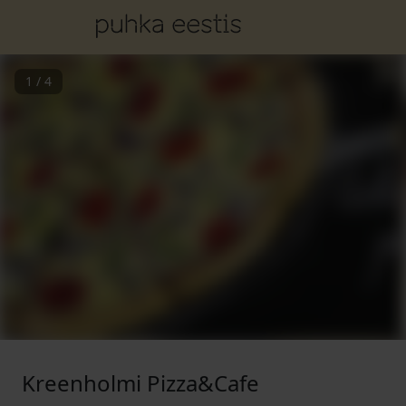
1
/
4
Kreenholmi Pizza&Cafe