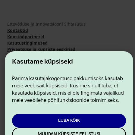
Ettevõtluse ja Innovatsiooni Sihtasutus
Kontaktid
Koostööpartnerid
Kasutustingimused
Privaatsuse ja küpsiste eeskirjad
Kasutame küpsiseid
Parima kasutajakogemuse pakkumiseks kasutab
meie veebisait küpsiseid. Küsime sinult luba, et
kasutada küpsiseid, mis ei ole tingimata vajalikud
meie veebilehe põhifunktsioonide toimimiseks.
LUBA KÕIK
MUUDAN KÜPSISTE EELISTUSI