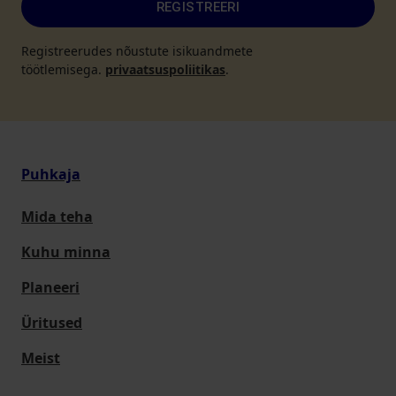
REGISTREERI
Registreerudes nõustute isikuandmete
töötlemisega.
privaatsuspoliitikas
.
Puhkaja
Mida teha
Kuhu minna
Planeeri
Üritused
Meist