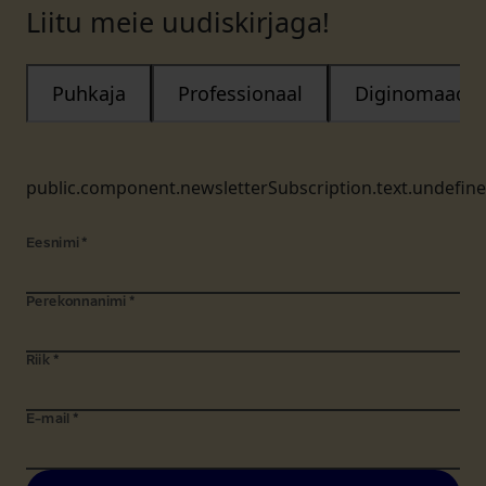
Liitu meie uudiskirjaga!
Puhkaja
Professionaal
Diginomaad
public.component.newsletterSubscription.text.undefin
Eesnimi
*
Perekonnanimi
*
Riik
*
E-mail
*