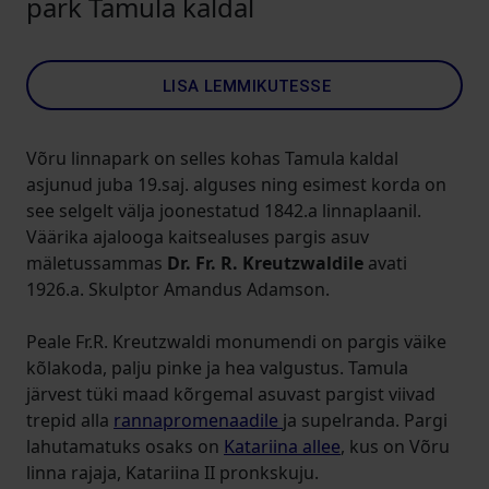
park Tamula kaldal
LISA LEMMIKUTESSE
Võru linnapark on selles kohas Tamula kaldal
asjunud juba 19.saj. alguses ning esimest korda on
see selgelt välja joonestatud 1842.a linnaplaanil.
Väärika ajalooga kaitsealuses pargis asuv
mäletussammas
Dr. Fr. R. Kreutzwaldile
avati
1926.a. Skulptor Amandus Adamson.
Peale Fr.R. Kreutzwaldi monumendi on pargis väike
kõlakoda, palju pinke ja hea valgustus. Tamula
järvest tüki maad kõrgemal asuvast pargist viivad
trepid alla
rannapromenaadile
ja supelranda. Pargi
lahutamatuks osaks on
Katariina allee
, kus on Võru
linna rajaja, Katariina II pronkskuju.