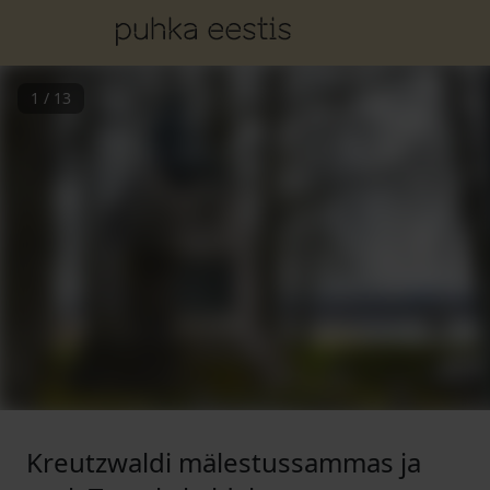
1
/
13
Kreutzwaldi mälestussammas ja