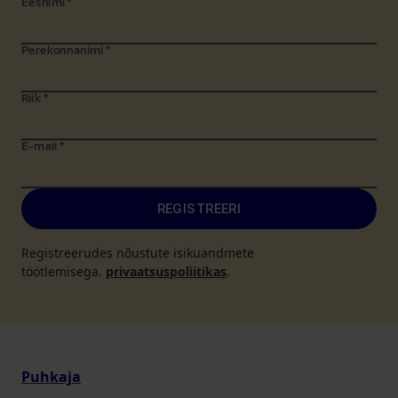
Eesnimi
*
Perekonnanimi
*
Riik
*
E-mail
*
REGISTREERI
Registreerudes nõustute isikuandmete
töötlemisega.
privaatsuspoliitikas
.
Puhkaja