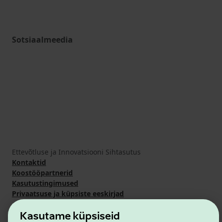
Sotsiaalmeedia
Ettevõtluse ja Innovatsiooni Sihtasutus
Kontaktid
Koostööpartnerid
Kasutustingimused
Privaatsuse ja küpsiste eeskirjad
Kasutame küpsiseid