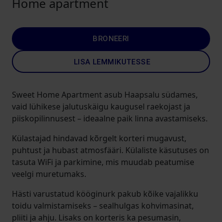
Home apartment
BRONEERI
LISA LEMMIKUTESSE
Sweet Home Apartment asub Haapsalu südames,
vaid lühikese jalutuskäigu kaugusel raekojast ja
piiskopilinnusest – ideaalne paik linna avastamiseks.
Külastajad hindavad kõrgelt korteri mugavust,
puhtust ja hubast atmosfääri. Külaliste käsutuses on
tasuta WiFi ja parkimine, mis muudab peatumise
veelgi muretumaks.
Hästi varustatud kööginurk pakub kõike vajalikku
toidu valmistamiseks – sealhulgas kohvimasinat,
pliiti ja ahju. Lisaks on korteris ka pesumasin,