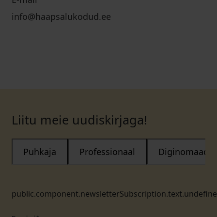
info@haapsalukodud.ee
Liitu meie uudiskirjaga!
Puhkaja
Professionaal
Diginomaad
public.component.newsletterSubscription.text.undefin