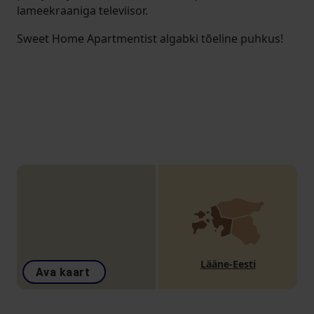
lameekraaniga televiisor.
Sweet Home Apartmentist algabki tõeline puhkus!
Lääne-Eesti
Ava kaart