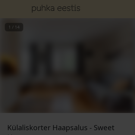
1
/
14
Külaliskorter Haapsalus - Sweet