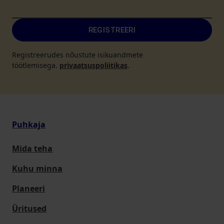
REGISTREERI
Registreerudes nõustute isikuandmete
töötlemisega.
privaatsuspoliitikas
.
Puhkaja
Mida teha
Kuhu minna
Planeeri
Üritused