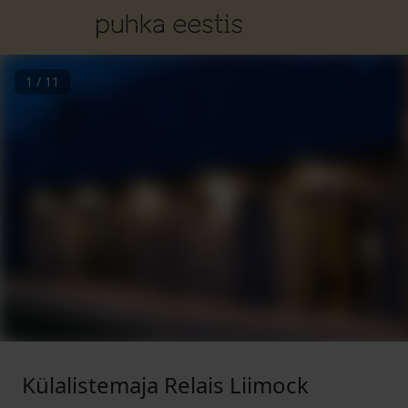
1
/
11
Külalistemaja Relais Liimock