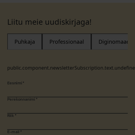
Liitu meie uudiskirjaga!
Puhkaja
Professionaal
Diginomaad
public.component.newsletterSubscription.text.undefin
Eesnimi
*
Perekonnanimi
*
Riik
*
E-mail
*