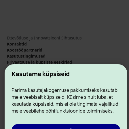
Ettevõtluse ja Innovatsiooni Sihtasutus
Kontaktid
Koostööpartnerid
Kasutustingimused
Privaatsuse ja küpsiste eeskirjad
Kasutame küpsiseid
Parima kasutajakogemuse pakkumiseks kasutab
meie veebisait küpsiseid. Küsime sinult luba, et
kasutada küpsiseid, mis ei ole tingimata vajalikud
meie veebilehe põhifunktsioonide toimimiseks.