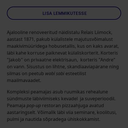
LISA LEMMIKUTESSE
Ajalooline renoveeritud näidistalu Relais Liimock,
aastast 1871, pakub külalistele majutusvõimalust
maakivimüüridega hobusetallis, kus on kaks avarat,
läbi kahe korruse paiknevat külaliskorterit. Korteris
"Jakob" on privaatne elektrisaun, korteris "Andre"
on vann. Sisustus on lihtne, skandiaaviapärane ning
silmas on peetub
wabi sabi
esteetilist
maailmavaadet.
Kompleksi peamajas asub ruumikas rehealune
sündmuste läbiviimiseks kevadel ja suveperioodil.
Peamaja
pop-up
restoran pizzaahjuga avatud
aastaringselt. Võimalik läbi viia seminare, koolitusi,
pulmi ja nautida sõpradega ühiskokkamist.