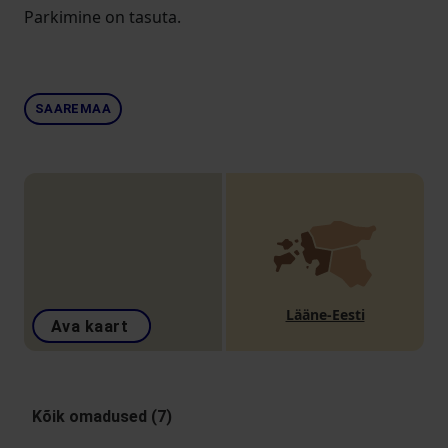
Parkimine on tasuta.
SAAREMAA
Lääne-Eesti
Ava kaart
Kõik omadused (7)