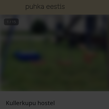
1
/
15
Kullerkupu hostel