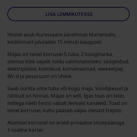
LISA LEMMIKUTESSE
Hostel asub Kuressaare äärelinnas Marientalis,
kesklinnast jalutades 15 minuti kaugusel.
Majas on teisel korrusel 5 tuba, 2 kööginurka,
olemas kõik vajalik toidu valmistamiseks: sööginõud,
elektripliidid, külmikud, kohvimasinad, veekeetjad.
Wc-d ja pesuruum on ühine.
Saab üürida ühte tuba või kogu maja. Voodipesud ja
rätikud on hinnas. Majas on wifi, Igas toas on teler,
millega näeb Eestis vabalt levivaid kanaleid. Toad on
teisel korrusel, kuhu pääseb väljas olevast trepist.
Alumisel korrusel on eraldi privaatse sissepääsuga
1-toaline korter.