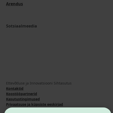
Arendus
Sotsiaalmeedia
Ettevõtluse ja Innovatsiooni Sihtasutus
Kontaktid
Koostööpartnerid
Kasutustingimused
Privaatsuse ja küpsiste eeskirjad