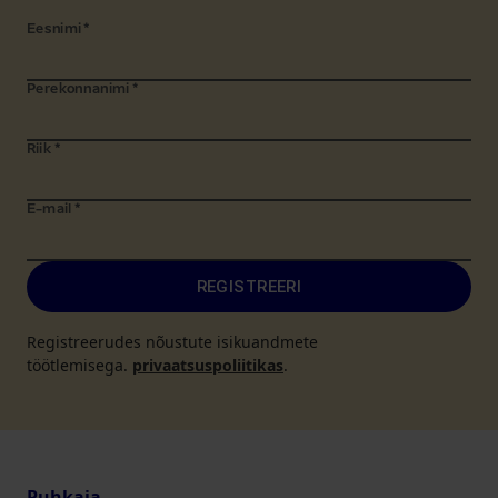
Eesnimi
*
Perekonnanimi
*
Riik
*
E-mail
*
REGISTREERI
Registreerudes nõustute isikuandmete
töötlemisega.
privaatsuspoliitikas
.
Puhkaja