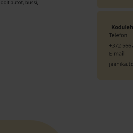
olt autot, bussi,
Koduleh
Telefon
+372 566
E-mail
jaanika.