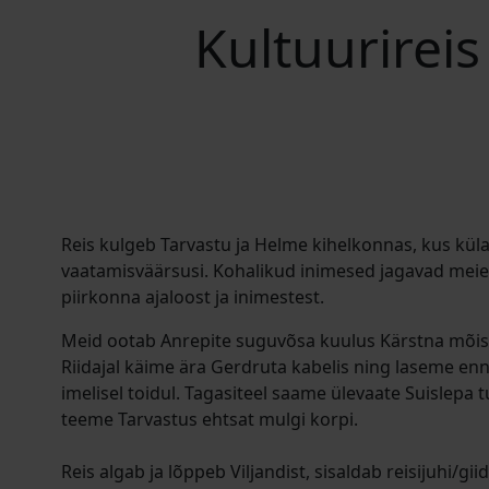
Kultuurireis
Reis kulgeb Tarvastu ja Helme kihelkonnas, kus kül
vaatamisväärsusi. Kohalikud inimesed jagavad mei
piirkonna ajaloost ja inimestest.
Meid ootab Anrepite suguvõsa kuulus Kärstna mõis 
Riidajal käime ära Gerdruta kabelis ning laseme en
imelisel toidul. Tagasiteel saame ülevaate Suislepa 
teeme Tarvastus ehtsat mulgi korpi.
Reis algab ja lõppeb Viljandist, sisaldab reisijuhi/gii