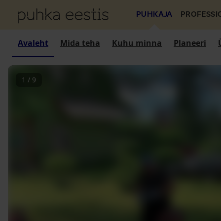
PUHKAJA
PROFESSI
Avaleht
Mida teha
Kuhu minna
Planeeri
1
/
9