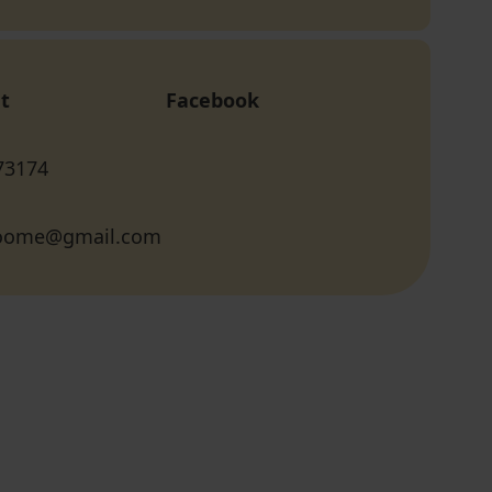
t
Facebook
73174
toome@gmail.com