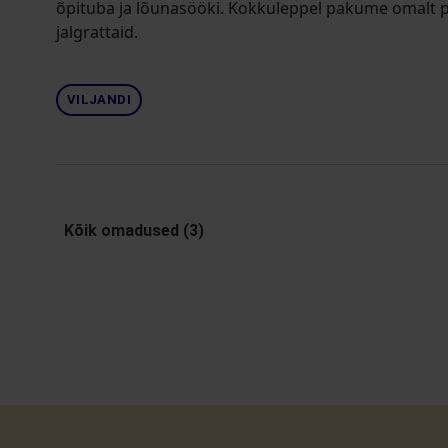
õpituba ja lõunasööki. Kokkuleppel pakume omalt po
jalgrattaid.
VILJANDI
Kõik omadused (3)