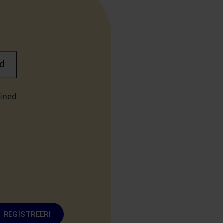
d
fined
REGISTREERI