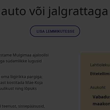
 auto või jalgratta
LISA LEMMIKUTESSE
astame Mulgimaa ajaloolisi
ega südamlikke lugusid
Lahtioleku
Ettetellim
oma liigirikka pargiga;
nast kostitada Mäe-Koja
Asukoht
tuulikust ning lõpuks
Vabaduse
maako
di teenust, sissepääsusid,