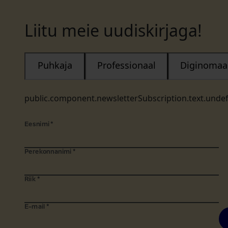
Liitu meie uudiskirjaga!
Puhkaja
Professionaal
Diginomaa
public.component.newsletterSubscription.text.unde
Eesnimi
*
Perekonnanimi
*
Riik
*
E-mail
*