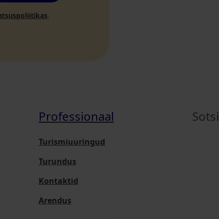
atsuspoliitikas
.
Professionaal
Sots
Turismiuuringud
Turundus
Kontaktid
Arendus