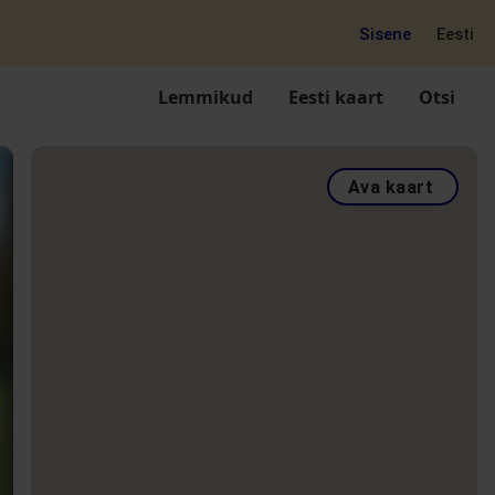
Sisene
Eesti
Lemmikud
Eesti kaart
Otsi
Ava kaart