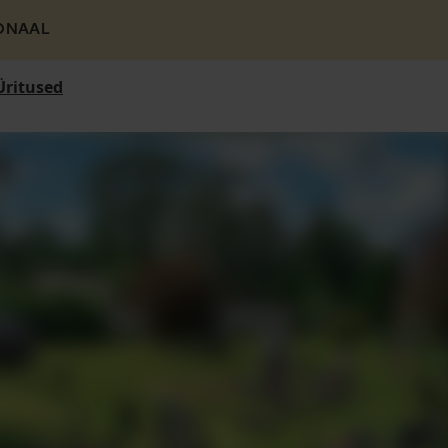
ONAAL
Üritused