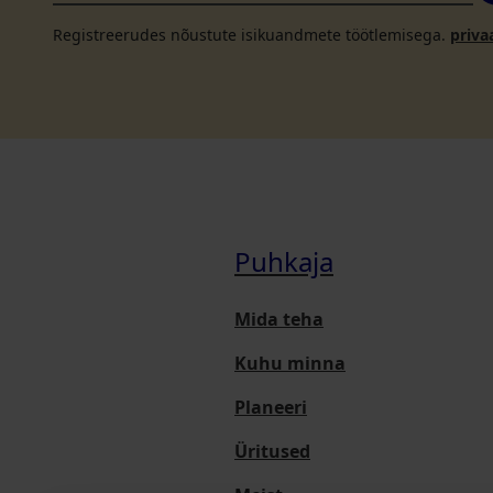
Registreerudes nõustute isikuandmete töötlemisega.
priva
Puhkaja
Mida teha
Kuhu minna
Planeeri
Üritused