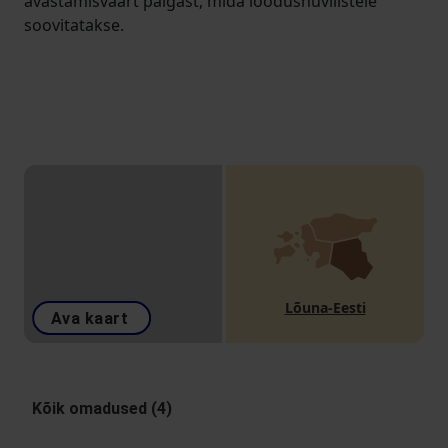
avastamisväärt paigast, mida loodushuvilistele
soovitatakse.
Lõuna-Eesti
Ava kaart
Kõik omadused (4)