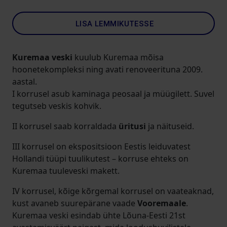
LISA LEMMIKUTESSE
Kuremaa veski
kuulub Kuremaa mõisa
hoonetekompleksi ning avati renoveerituna 2009.
aastal.
I korrusel asub kaminaga peosaal ja müügilett. Suvel
tegutseb veskis kohvik.
II korrusel saab korraldada
üritusi
ja näituseid.
III korrusel on ekspositsioon Eestis leiduvatest
Hollandi tüüpi tuulikutest – korruse ehteks on
Kuremaa tuuleveski makett.
IV korrusel, kõige kõrgemal korrusel on vaateaknad,
kust avaneb suurepärane vaade
Vooremaale
.
Kuremaa veski esindab ühte Lõuna-Eesti 21st