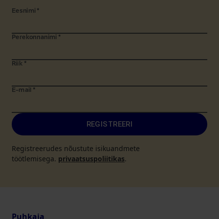
Eesnimi
*
Perekonnanimi
*
Riik
*
E-mail
*
REGISTREERI
Registreerudes nõustute isikuandmete
töötlemisega.
privaatsuspoliitikas
.
Puhkaja