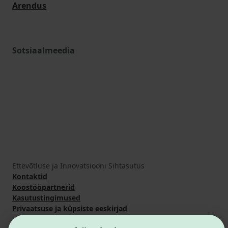
Arendus
Sotsiaalmeedia
Ettevõtluse ja Innovatsiooni Sihtasutus
Kontaktid
Koostööpartnerid
Kasutustingimused
Privaatsuse ja küpsiste eeskirjad