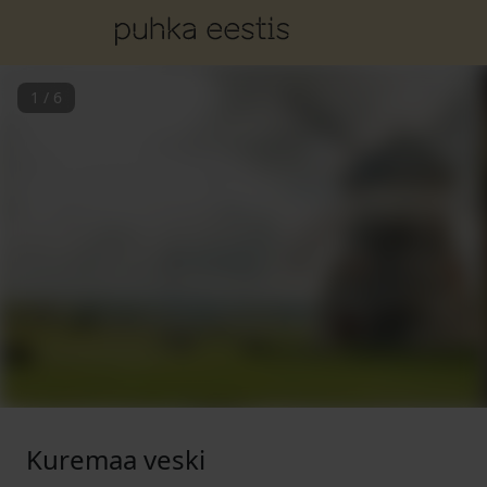
1
/
6
Kuremaa veski