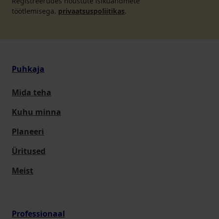
Registreerudes nõustute isikuandmete
töötlemisega.
privaatsuspoliitikas
.
Puhkaja
Mida teha
Kuhu minna
Planeeri
Üritused
Meist
Professionaal