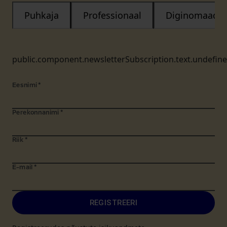
Puhkaja
Professionaal
Diginomaad
public.component.newsletterSubscription.text.undefin
Eesnimi
*
Perekonnanimi
*
Riik
*
E-mail
*
REGISTREERI