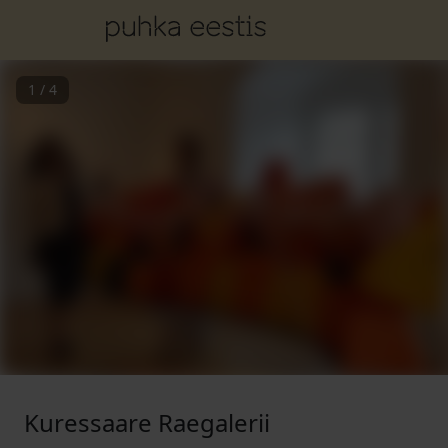
1
/
4
Kuressaare Raegalerii