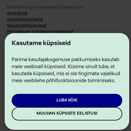
Ettevõtluse ja Innovatsiooni Sihtasutus
Kontaktid
Koostööpartnerid
Kasutustingimused
Privaatsuse ja küpsiste eeskirjad
Kasutame küpsiseid
Parima kasutajakogemuse pakkumiseks kasutab
meie veebisait küpsiseid. Küsime sinult luba, et
kasutada küpsiseid, mis ei ole tingimata vajalikud
meie veebilehe põhifunktsioonide toimimiseks.
LUBA KÕIK
MUUDAN KÜPSISTE EELISTUSI