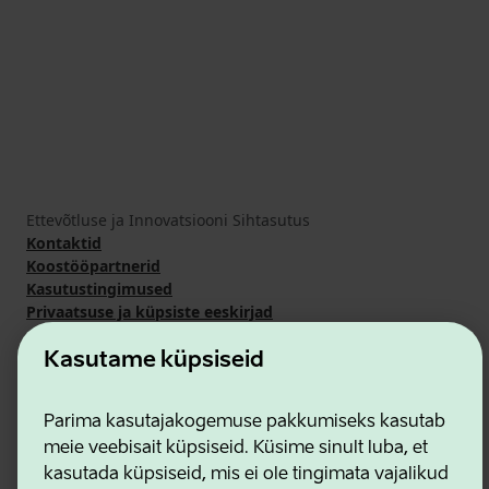
Ettevõtluse ja Innovatsiooni Sihtasutus
Kontaktid
Koostööpartnerid
Kasutustingimused
Privaatsuse ja küpsiste eeskirjad
Kasutame küpsiseid
Parima kasutajakogemuse pakkumiseks kasutab
meie veebisait küpsiseid. Küsime sinult luba, et
kasutada küpsiseid, mis ei ole tingimata vajalikud