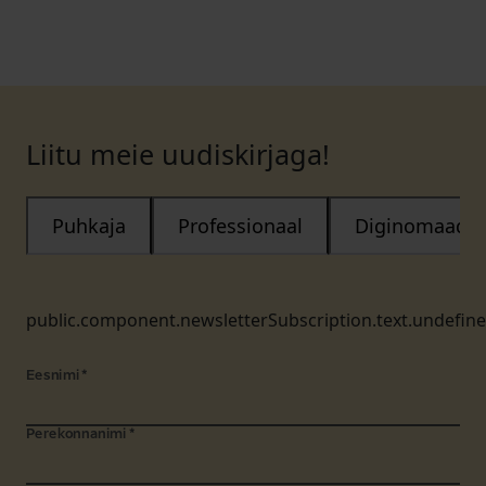
Liitu meie uudiskirjaga!
Puhkaja
Professionaal
Diginomaad
public.component.newsletterSubscription.text.undefin
Eesnimi
*
Perekonnanimi
*