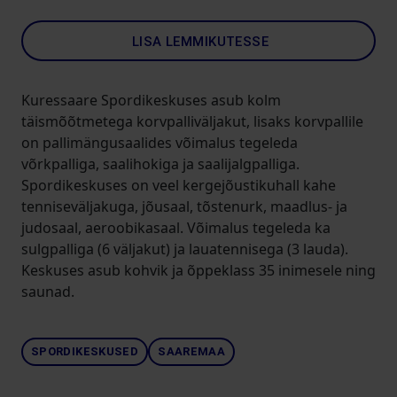
LISA LEMMIKUTESSE
Kuressaare Spordikeskuses asub kolm
täismõõtmetega korvpalliväljakut, lisaks korvpallile
on pallimängusaalides võimalus tegeleda
võrkpalliga, saalihokiga ja saalijalgpalliga.
Spordikeskuses on veel kergejõustikuhall kahe
tenniseväljakuga, jõusaal, tõstenurk, maadlus- ja
judosaal, aeroobikasaal. Võimalus tegeleda ka
sulgpalliga (6 väljakut) ja lauatennisega (3 lauda).
Keskuses asub kohvik ja õppeklass 35 inimesele ning
saunad.
SPORDIKESKUSED
SAAREMAA