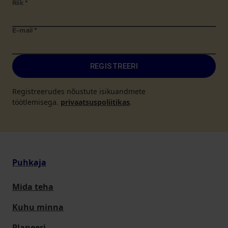
Riik
*
E-mail
*
REGISTREERI
Registreerudes nõustute isikuandmete
töötlemisega.
privaatsuspoliitikas
.
Puhkaja
Mida teha
Kuhu minna
Planeeri