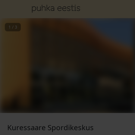
1
/
3
Kuressaare Spordikeskus