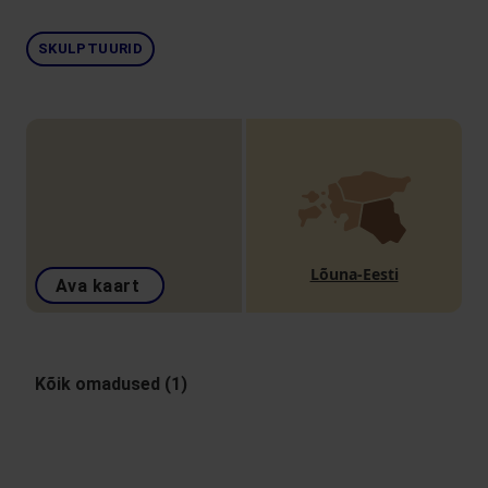
SKULPTUURID
Lõuna-Eesti
Ava kaart
Kõik omadused (1)