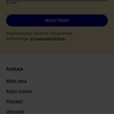
E-mail
*
REGISTREERI
Registreerudes nõustute isikuandmete
töötlemisega.
privaatsuspoliitikas
.
Puhkaja
Mida teha
Kuhu minna
Planeeri
Üritused