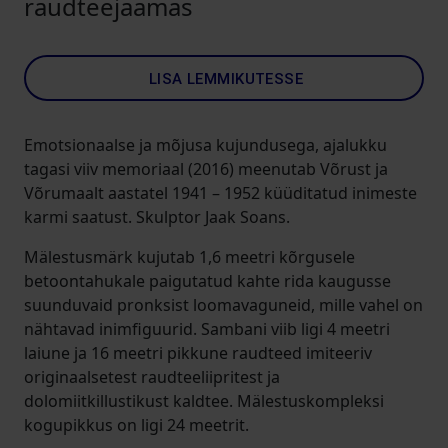
raudteejaamas
LISA LEMMIKUTESSE
Emotsionaalse ja mõjusa kujundusega, ajalukku
tagasi viiv memoriaal (2016) meenutab Võrust ja
Võrumaalt aastatel 1941 – 1952 küüditatud inimeste
karmi saatust. Skulptor Jaak Soans.
Mälestusmärk kujutab 1,6 meetri kõrgusele
betoontahukale paigutatud kahte rida kaugusse
suunduvaid pronksist loomavaguneid, mille vahel on
nähtavad inimfiguurid. Sambani viib ligi 4 meetri
laiune ja 16 meetri pikkune raudteed imiteeriv
originaalsetest raudteeliipritest ja
dolomiitkillustikust kaldtee. Mälestuskompleksi
kogupikkus on ligi 24 meetrit.