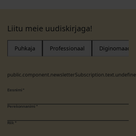
Liitu meie uudiskirjaga!
Puhkaja
Professionaal
Diginomaad
public.component.newsletterSubscription.text.undefin
Eesnimi
*
Perekonnanimi
*
Riik
*