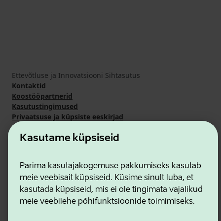
Ettevõtluse ja Innovatsiooni Sihtasutus
Kontaktid
Koostööpartnerid
Kasutustingimused
Privaatsuse ja küpsiste eeskirjad
Kasutame küpsiseid
Parima kasutajakogemuse pakkumiseks kasutab
meie veebisait küpsiseid. Küsime sinult luba, et
kasutada küpsiseid, mis ei ole tingimata vajalikud
meie veebilehe põhifunktsioonide toimimiseks.