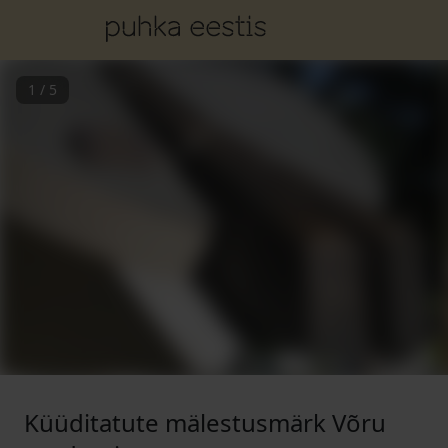
1
/
5
Küüditatute mälestusmärk Võru