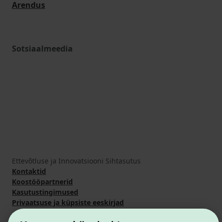
Arendus
Sotsiaalmeedia
Ettevõtluse ja Innovatsiooni Sihtasutus
Kontaktid
Koostööpartnerid
Kasutustingimused
Privaatsuse ja küpsiste eeskirjad