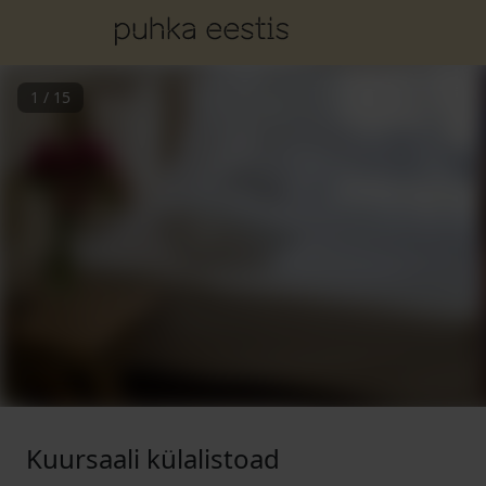
1
/
15
Kuursaali külalistoad