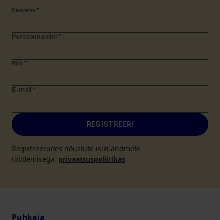
Eesnimi
*
Perekonnanimi
*
Riik
*
E-mail
*
REGISTREERI
Registreerudes nõustute isikuandmete
töötlemisega.
privaatsuspoliitikas
.
Puhkaja