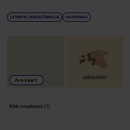
LEMMIKLOOMASÕBRALIK
SAAREMAA
Lääne-Eesti
Ava kaart
Kõik omadused (7)