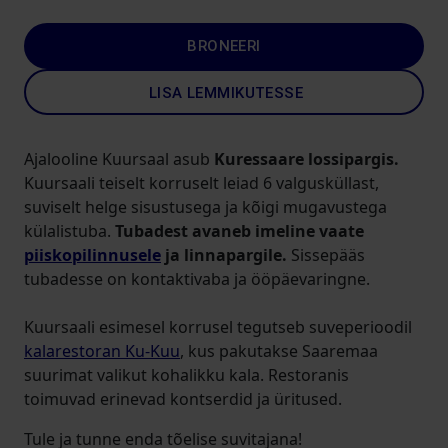
BRONEERI
LISA LEMMIKUTESSE
Ajalooline Kuursaal asub
Kuressaare lossipargis.
Kuursaali teiselt korruselt leiad 6 valgusküllast,
suviselt helge sisustusega ja kõigi mugavustega
külalistuba.
Tubadest avaneb imeline vaate
piiskopilinnusele
ja linnapargile.
Sissepääs
tubadesse on kontaktivaba ja ööpäevaringne.
Kuursaali esimesel korrusel tegutseb suveperioodil
kalarestoran Ku-Kuu
, kus pakutakse Saaremaa
suurimat valikut kohalikku kala. Restoranis
toimuvad erinevad kontserdid ja üritused.
Tule ja tunne enda tõelise suvitajana!