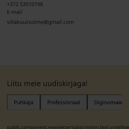
+372 53010198
E-mail
villakuussolme@gmail.com
Liitu meie uudiskirjaga!
Puhkaja
Professionaal
Diginomaad
public.component.newsletterSubscription.text.undefin