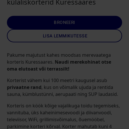
külaliskorterid Kuressaares
BRONEERI
LISA LEMMIKUTESSE
Pakume majutust kahes moodsas merevaatega
korteris Kuressaares.
Naudi merekohinat otse
oma elutoast või terrassilt!
Korterist vähem kui 100 meetri kaugusel asub
privaatne rand
, kus on võimalik ujuda ja rentida
sauna, kümblustünni, aerupaati ning SUP laudasid.
Korteris on köök kõige vajalikuga toidu tegemiseks,
vannituba, üks kaheinimesevoodi ja diivanvoodi,
televiisor, WiFi, grillimisvõimalus, õuemööbel,
parkimine korteri kõrval. Korter mahutab kuni 4