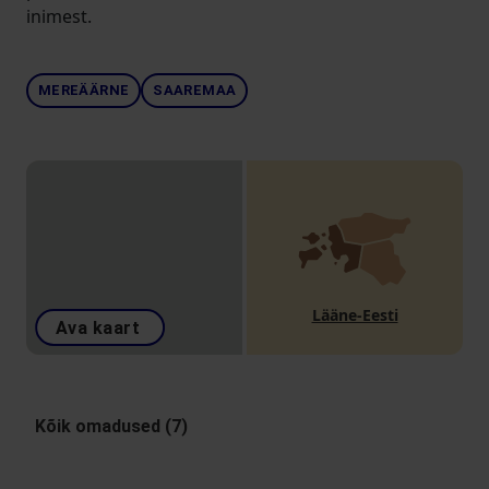
inimest.
MEREÄÄRNE
SAAREMAA
Lääne-Eesti
Ava kaart
Kõik omadused (7)