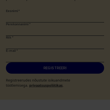
Eesnimi
*
Perekonnanimi
*
Riik
*
E-mail
*
REGISTREERI
Registreerudes nõustute isikuandmete
töötlemisega.
privaatsuspoliitikas
.