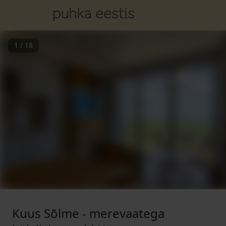
1
/
18
Kuus Sõlme - merevaatega