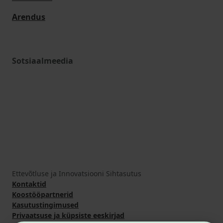
Arendus
Sotsiaalmeedia
Ettevõtluse ja Innovatsiooni Sihtasutus
Kontaktid
Koostööpartnerid
Kasutustingimused
Privaatsuse ja küpsiste eeskirjad