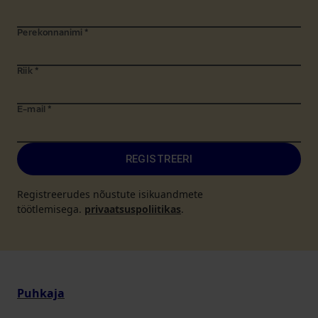
Perekonnanimi
*
Riik
*
E-mail
*
REGISTREERI
Registreerudes nõustute isikuandmete
töötlemisega.
privaatsuspoliitikas
.
Puhkaja