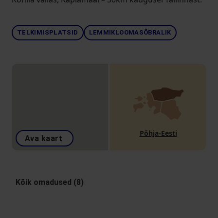
TELKIMISPLATSID
LEMMIKLOOMASÕBRALIK
Põhja-Eesti
Ava kaart
Kõik omadused (8)