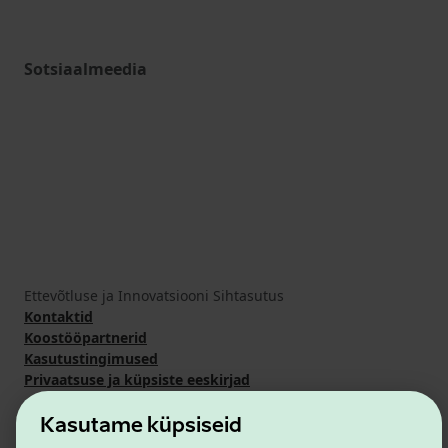
Sotsiaalmeedia
Ettevõtluse ja Innovatsiooni Sihtasutus
Kontaktid
Koostööpartnerid
Kasutustingimused
Privaatsuse ja küpsiste eeskirjad
Kasutame küpsiseid