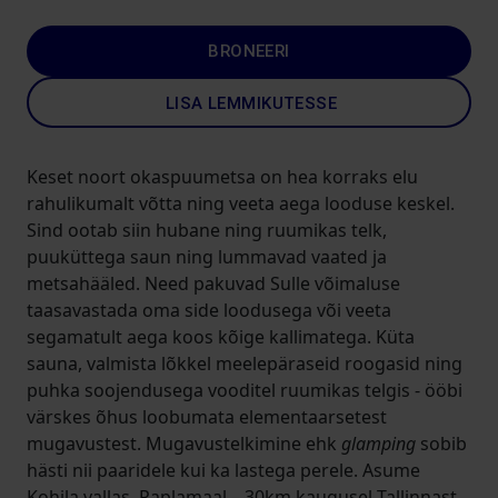
BRONEERI
LISA LEMMIKUTESSE
Keset noort okaspuumetsa on hea korraks elu
rahulikumalt võtta ning veeta aega looduse keskel.
Sind ootab siin hubane ning ruumikas telk,
puuküttega saun ning lummavad vaated ja
metsahääled. Need pakuvad Sulle võimaluse
taasavastada oma side loodusega või veeta
segamatult aega koos kõige kallimatega. Küta
sauna, valmista lõkkel meelepäraseid roogasid ning
puhka soojendusega vooditel ruumikas telgis - ööbi
värskes õhus loobumata elementaarsetest
mugavustest. Mugavustelkimine ehk
glamping
sobib
hästi nii paaridele kui ka lastega perele. Asume
Kohila vallas, Raplamaal – 30km kaugusel Tallinnast.