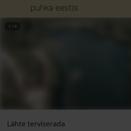
1
/
6
Lähte terviserada