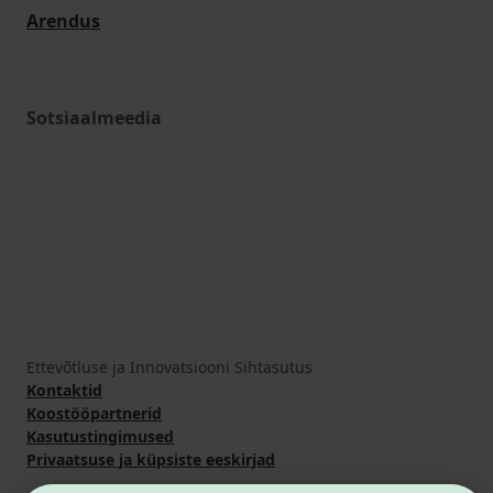
Arendus
Sotsiaalmeedia
Ettevõtluse ja Innovatsiooni Sihtasutus
Kontaktid
Koostööpartnerid
Kasutustingimused
Privaatsuse ja küpsiste eeskirjad