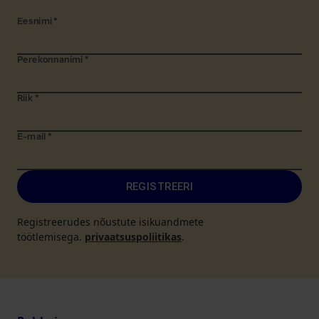
Eesnimi
*
Perekonnanimi
*
Riik
*
E-mail
*
REGISTREERI
Registreerudes nõustute isikuandmete
töötlemisega.
privaatsuspoliitikas
.