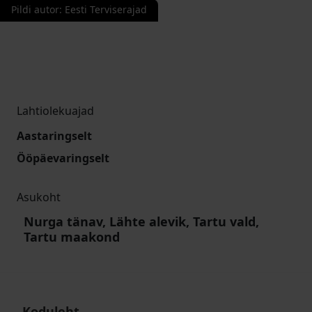
Pildi autor
:
Eesti Terviserajad
Lahtiolekuajad
Aastaringselt
Ööpäevaringselt
Asukoht
Nurga tänav, Lähte alevik, Tartu vald,
Tartu maakond
Koduleht