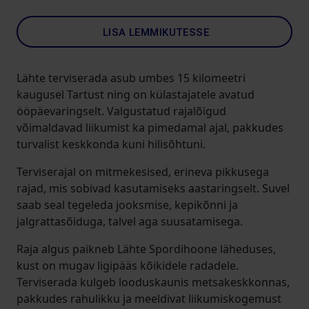
LISA LEMMIKUTESSE
Lähte terviserada asub umbes 15 kilomeetri
kaugusel Tartust ning on külastajatele avatud
ööpäevaringselt. Valgustatud rajalõigud
võimaldavad liikumist ka pimedamal ajal, pakkudes
turvalist keskkonda kuni hilisõhtuni.
Terviserajal on mitmekesised, erineva pikkusega
rajad, mis sobivad kasutamiseks aastaringselt. Suvel
saab seal tegeleda jooksmise, kepikõnni ja
jalgrattasõiduga, talvel aga suusatamisega.
Raja algus paikneb Lähte Spordihoone läheduses,
kust on mugav ligipääs kõikidele radadele.
Terviserada kulgeb looduskaunis metsakeskkonnas,
pakkudes rahulikku ja meeldivat liikumiskogemust