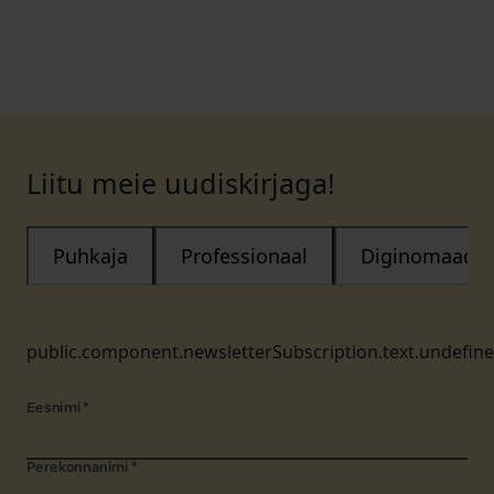
Liitu meie uudiskirjaga!
Puhkaja
Professionaal
Diginomaad
public.component.newsletterSubscription.text.undefin
Eesnimi
*
Perekonnanimi
*