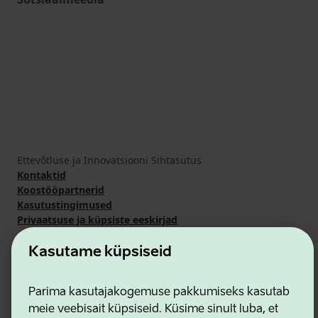
Ettevõtluse ja Innovatsiooni Sihtasutus
Kontaktid
Koostööpartnerid
Kasutustingimused
Privaatsuse ja küpsiste eeskirjad
Kasutame küpsiseid
Parima kasutajakogemuse pakkumiseks kasutab
meie veebisait küpsiseid. Küsime sinult luba, et