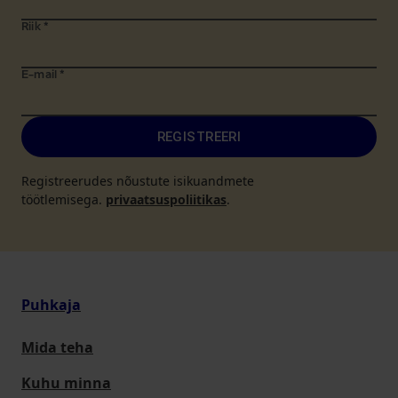
Riik
*
E-mail
*
REGISTREERI
Registreerudes nõustute isikuandmete
töötlemisega.
privaatsuspoliitikas
.
Puhkaja
Mida teha
Kuhu minna