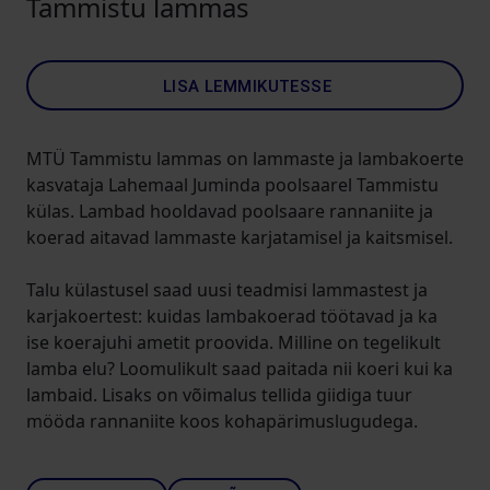
Tammistu lammas
LISA LEMMIKUTESSE
MTÜ Tammistu lammas on lammaste ja lambakoerte
kasvataja Lahemaal Juminda poolsaarel Tammistu
külas. Lambad hooldavad poolsaare rannaniite ja
koerad aitavad lammaste karjatamisel ja kaitsmisel.
Talu külastusel saad uusi teadmisi lammastest ja
karjakoertest: kuidas lambakoerad töötavad ja ka
ise koerajuhi ametit proovida. Milline on tegelikult
lamba elu? Loomulikult saad paitada nii koeri kui ka
lambaid. Lisaks on võimalus tellida giidiga tuur
mööda rannaniite koos kohapärimuslugudega.