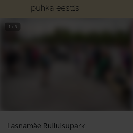
1
/
5
Lasnamäe Rulluisupark