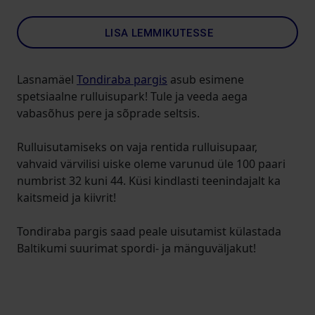
LISA LEMMIKUTESSE
Lasnamäel
Tondiraba pargis
asub esimene
spetsiaalne rulluisupark! Tule ja veeda aega
vabasõhus pere ja sõprade seltsis.
Rulluisutamiseks on vaja rentida rulluisupaar,
vahvaid värvilisi uiske oleme varunud üle 100 paari
numbrist 32 kuni 44. Küsi kindlasti teenindajalt ka
kaitsmeid ja kiivrit!
Tondiraba pargis saad peale uisutamist külastada
Baltikumi suurimat spordi- ja mänguväljakut!