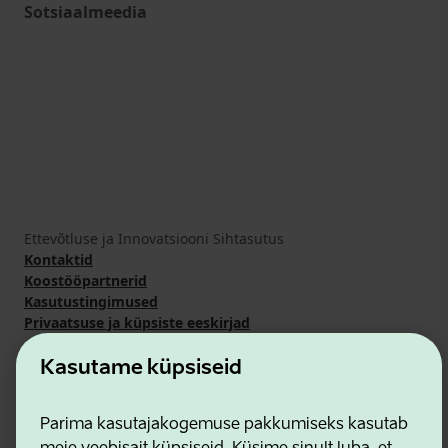
Sotsiaalmeedia
Ettevõtluse ja Innovatsiooni Sihtasutus
Kontaktid
Koostööpartnerid
Kasutustingimused
Privaatsuse ja küpsiste eeskirjad
Kasutame küpsiseid
Parima kasutajakogemuse pakkumiseks kasutab