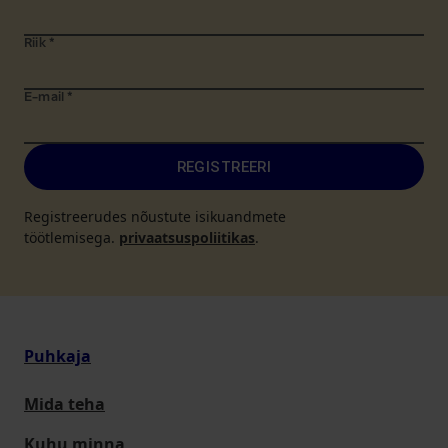
Riik
*
E-mail
*
REGISTREERI
Registreerudes nõustute isikuandmete
töötlemisega.
privaatsuspoliitikas
.
Puhkaja
Mida teha
Kuhu minna