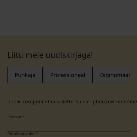
Liitu meie uudiskirjaga!
Puhkaja
Professionaal
Diginomaad
public.component.newsletterSubscription.text.undefin
Eesnimi
*
Perekonnanimi
*