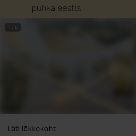
1
/
6
Läti lõkkekoht