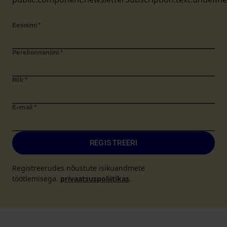
Eesnimi
*
Perekonnanimi
*
Riik
*
E-mail
*
REGISTREERI
Registreerudes nõustute isikuandmete
töötlemisega.
privaatsuspoliitikas
.