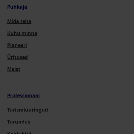
Puhkaja
Mida teha
Kuhu minna
Planeeri
Üritused
Meist
Professionaal
Turismiuuringud
Turundus
Kontaktid