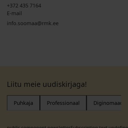
+372 435 7164
E-mail
info.soomaa@rmk.ee
Liitu meie uudiskirjaga!
Puhkaja
Professionaal
Diginomaad
public.component.newsletterSubscription.text.undefin