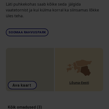
Läti puhkekohas saab kõike seda jälgida
vaatetornist ja kui külma korral ka siinsamas lõkke
üles teha.
SOOMAA RAHVUSPARK
Lõuna-Eesti
Ava kaart
Kõik omadused (3)