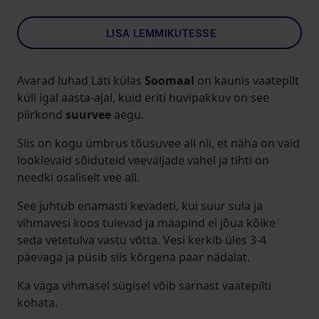
LISA LEMMIKUTESSE
Avarad luhad Läti külas
Soomaal
on kaunis vaatepilt
küll igal aasta-ajal, kuid eriti huvipakkuv on see
piirkond
suurvee
aegu.
Siis on kogu ümbrus tõusuvee all nii, et näha on vaid
looklevaid sõiduteid veeväljade vahel ja tihti on
needki osaliselt vee all.
See juhtub enamasti kevadeti, kui suur sula ja
vihmavesi koos tulevad ja maapind ei jõua kõike
seda vetetulva vastu võtta. Vesi kerkib üles 3-4
päevaga ja püsib siis kõrgena paar nädalat.
Ka väga vihmasel sügisel võib sarnast vaatepilti
kohata.