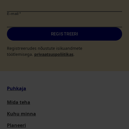
E-mail
*
REGISTREERI
Registreerudes nõustute isikuandmete
töötlemisega.
privaatsuspoliitikas
.
Puhkaja
Mida teha
Kuhu minna
Planeeri