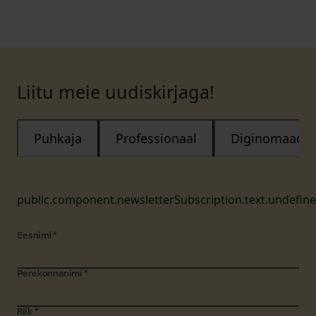
Liitu meie uudiskirjaga!
Puhkaja
Professionaal
Diginomaad
public.component.newsletterSubscription.text.undefin
Eesnimi
*
Perekonnanimi
*
Riik
*