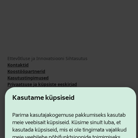
Ettevõtluse ja Innovatsiooni Sihtasutus
Kontaktid
Koostööpartnerid
Kasutustingimused
Privaatsuse ja küpsiste eeskirjad
Kasutame küpsiseid
Parima kasutajakogemuse pakkumiseks kasutab
meie veebisait küpsiseid. Küsime sinult luba, et
kasutada küpsiseid, mis ei ole tingimata vajalikud
meie veebilehe põhifunktsioonide toimimiseks.