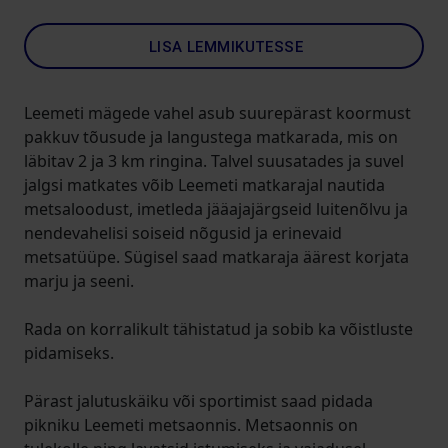
LISA LEMMIKUTESSE
Leemeti mägede vahel asub suurepärast koormust
pakkuv tõusude ja langustega matkarada, mis on
läbitav 2 ja 3 km ringina. Talvel suusatades ja suvel
jalgsi matkates võib Leemeti matkarajal nautida
metsaloodust, imetleda jääajajärgseid luitenõlvu ja
nendevahelisi soiseid nõgusid ja erinevaid
metsatüüpe. Sügisel saad matkaraja äärest korjata
marju ja seeni.
Rada on korralikult tähistatud ja sobib ka võistluste
pidamiseks.
Pärast jalutuskäiku või sportimist saad pidada
pikniku Leemeti metsaonnis. Metsaonnis on