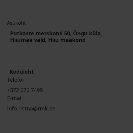
Asukoht
Putkaste metskond 50, Õngu küla,
Hiiumaa vald, Hiiu maakond
Koduleht
Telefon
+372 676 7499
E-mail
info.ristna@rmk.ee