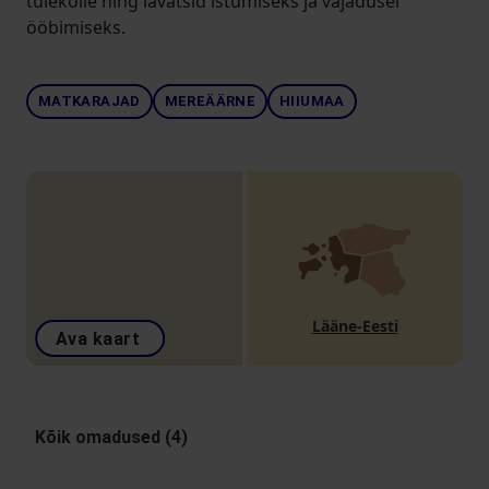
tulekolle ning lavatsid istumiseks ja vajadusel
ööbimiseks.
MATKARAJAD
MEREÄÄRNE
HIIUMAA
Lääne-Eesti
Ava kaart
Kõik omadused (4)