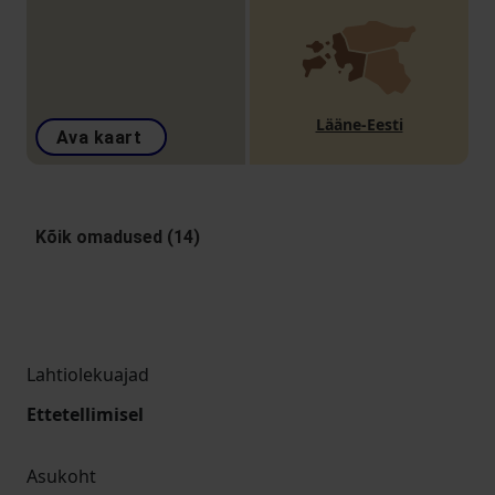
Lääne-Eesti
Ava kaart
Kõik omadused (14)
Lahtiolekuajad
Ettetellimisel
Asukoht