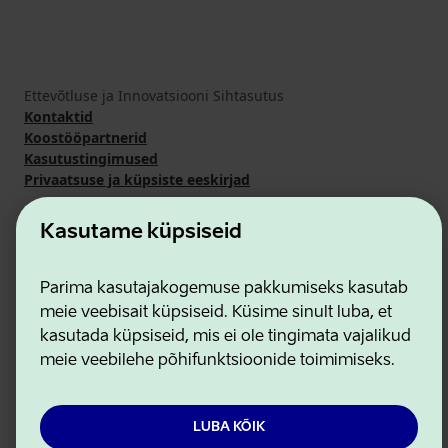
Ettevõtluse ja Innovatsiooni Sihtasutus
Kontaktid
Koostööpartnerid
Kasutustingimused
Privaatsuse ja küpsiste eeskirjad
Kasutame küpsiseid
Parima kasutajakogemuse pakkumiseks kasutab
meie veebisait küpsiseid. Küsime sinult luba, et
kasutada küpsiseid, mis ei ole tingimata vajalikud
meie veebilehe põhifunktsioonide toimimiseks.
LUBA KÕIK