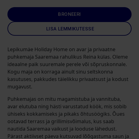
BRONEERI
LISA LEMMIKUTESSE
Lepikumäe Holiday Home on avar ja privaatne
puhkemaja Saaremaa rahulikus Reina külas. Oleme
ideaalne paik suuremale perele või sõpruskonnale.
Kogu maja on korraga ainult sinu seltskonna
kasutuses, pakkudes täielikku privaatsust ja kodust
mugavust.
Puhkemajas on mitu magamistuba ja vannituba,
avar elutuba ning hästi varustatud köök, mis sobib
ühiseks kokkamiseks ja pikaks õhtusöögiks. Õues
ootavad terrass ja grillimisvõimalus, kus saab
nautida Saaremaa vaikust ja looduse lähedust.
Pärast aktiivset päeva kutsuvad lõõgastuma saun ja