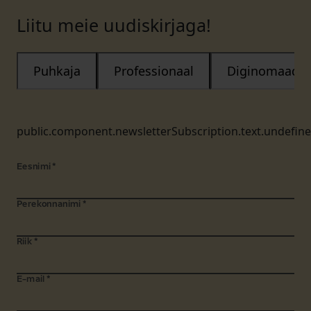
Liitu meie uudiskirjaga!
Puhkaja
Professionaal
Diginomaad
public.component.newsletterSubscription.text.undefin
Eesnimi
*
Perekonnanimi
*
Riik
*
E-mail
*