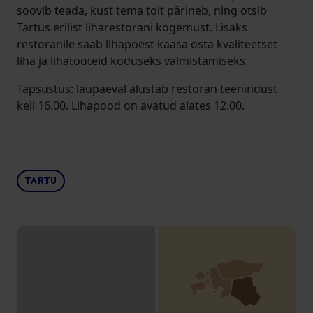
soovib teada, kust tema toit pärineb, ning otsib
Tartus erilist liharestorani kogemust. Lisaks
restoranile saab lihapoest kaasa osta kvaliteetset
liha ja lihatooteid koduseks valmistamiseks.
Täpsustus: laupäeval alustab restoran teenindust
kell 16.00. Lihapood on avatud alates 12.00.
TARTU