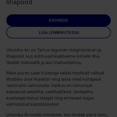
lihapood
BRONEERI
LISA LEMMIKUTESSE
Lihuniku Äri on Tartus tegutsev steigirestoran ja
lihapood, kus kohtuvad kvaliteetne kohalik liha,
teadlik toiduvalik ja aus maitseelamus.
Meie juures saab külastaja valida hoolikalt valitud
lihalõike otse lihaletist ning lasta need kohapeal
restoranis valmistada. Valikus on rohumaal
kasvanud veiseliha, sealihalõiked, lambaliha,
kuivlaagerdatud steigid ning erinevad majas
valmistatud kästiöötooted.
Lihuniku Äri sobib inimesele, kes hindab päris toitu,