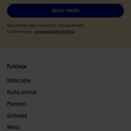
REGISTREERI
Registreerudes nõustute isikuandmete
töötlemisega.
privaatsuspoliitikas
.
Puhkaja
Mida teha
Kuhu minna
Planeeri
Üritused
Meist