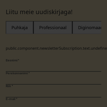
Liitu meie uudiskirjaga!
Puhkaja
Professionaal
Diginomaad
public.component.newsletterSubscription.text.undefin
Eesnimi
*
Perekonnanimi
*
Riik
*
E-mail
*