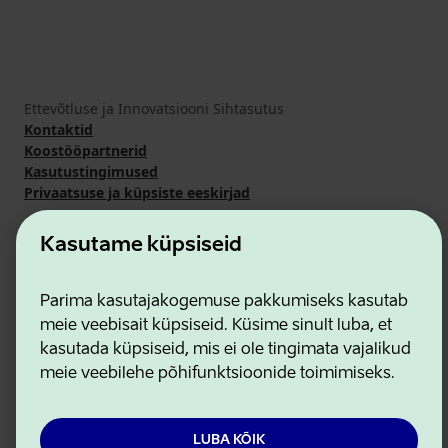
Ettevõtluse ja Innovatsiooni Sihtasutus
Kontaktid
Koostööpartnerid
Kasutustingimused
Privaatsuse ja küpsiste eeskirjad
Kasutame küpsiseid
Parima kasutajakogemuse pakkumiseks kasutab
meie veebisait küpsiseid. Küsime sinult luba, et
kasutada küpsiseid, mis ei ole tingimata vajalikud
meie veebilehe põhifunktsioonide toimimiseks.
LUBA KÕIK