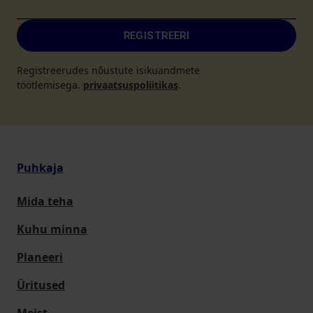
REGISTREERI
Registreerudes nõustute isikuandmete
töötlemisega.
privaatsuspoliitikas
.
Puhkaja
Mida teha
Kuhu minna
Planeeri
Üritused