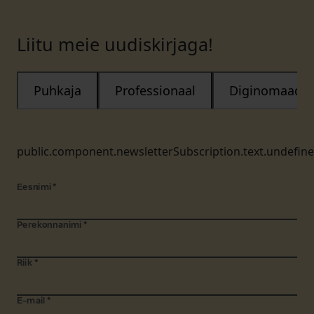
Liitu meie uudiskirjaga!
Puhkaja
Professionaal
Diginomaad
public.component.newsletterSubscription.text.undefin
Eesnimi
*
Perekonnanimi
*
Riik
*
E-mail
*