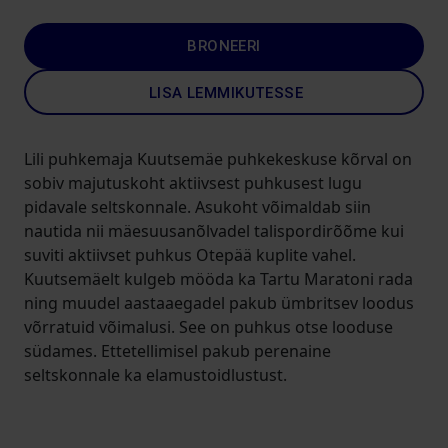
BRONEERI
LISA LEMMIKUTESSE
Lili puhkemaja Kuutsemäe puhkekeskuse kõrval on
sobiv majutuskoht aktiivsest puhkusest lugu
pidavale seltskonnale. Asukoht võimaldab siin
nautida nii mäesuusanõlvadel talispordirõõme kui
suviti aktiivset puhkus Otepää kuplite vahel.
Kuutsemäelt kulgeb mööda ka Tartu Maratoni rada
ning muudel aastaaegadel pakub ümbritsev loodus
võrratuid võimalusi. See on puhkus otse looduse
südames. Ettetellimisel pakub perenaine
seltskonnale ka elamustoidlustust.