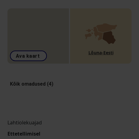
Lõuna-Eesti
Ava kaart
Kõik omadused (4)
Lahtiolekuajad
Ettetellimisel