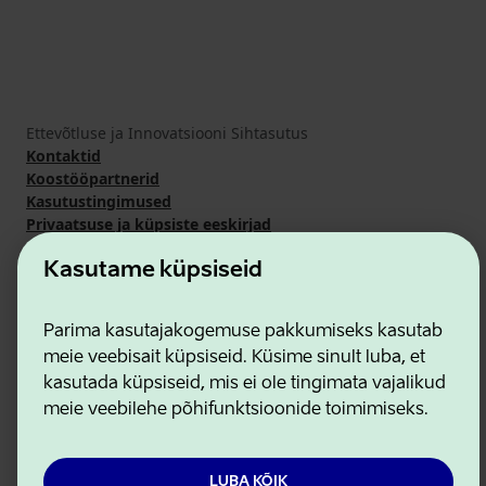
Ettevõtluse ja Innovatsiooni Sihtasutus
Kontaktid
Koostööpartnerid
Kasutustingimused
Privaatsuse ja küpsiste eeskirjad
Kasutame küpsiseid
Parima kasutajakogemuse pakkumiseks kasutab
meie veebisait küpsiseid. Küsime sinult luba, et
kasutada küpsiseid, mis ei ole tingimata vajalikud
meie veebilehe põhifunktsioonide toimimiseks.
LUBA KÕIK