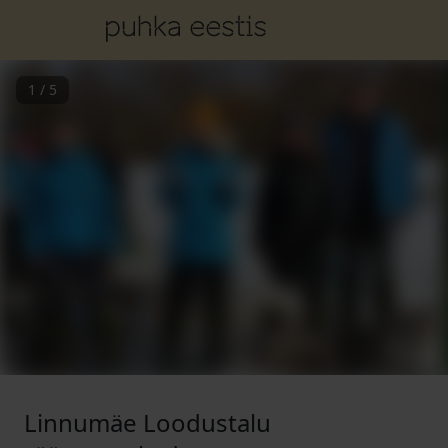
1
/
5
Linnumäe Loodustalu