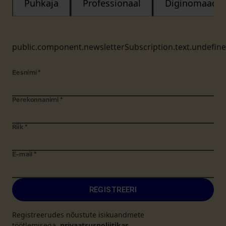
Puhkaja
Professionaal
Diginomaad
public.component.newsletterSubscription.text.undefin
Eesnimi
*
Perekonnanimi
*
Riik
*
E-mail
*
REGISTREERI
Registreerudes nõustute isikuandmete
töötlemisega.
privaatsuspoliitikas
.