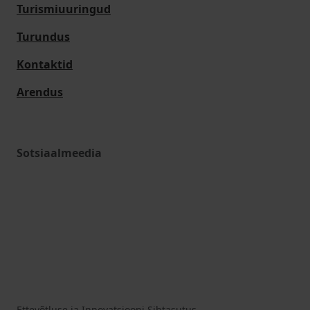
Turismiuuringud
Turundus
Kontaktid
Arendus
Sotsiaalmeedia
Ettevõtluse ja Innovatsiooni Sihtasutus